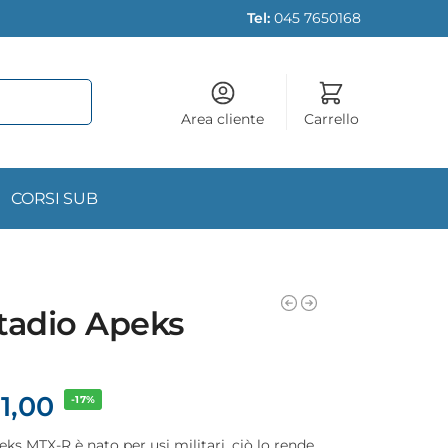
Tel:
045 7650168
Area cliente
Carrello
CORSI SUB
tadio Apeks
1,00
-17%
eks MTX-R è nato per usi militari, ciò lo rende