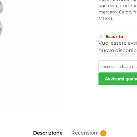
uno dei primi stad
mercato. Caldo, fr
MTX-R.
Esaurito
Vuoi essere avv
nuovo disponibi
Avvisami quand
Descrizione
Recensioni
0