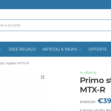
IDEE REGALO
ARTICOLI & NEWS
OFFERTE
dio Apeks MTX-R
In offerta!
Primo s
MTX-R
€
39
€
469,00
Il primo stadio Ap