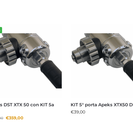
%
s DST XTX 50 con KIT 5a
KIT 5° porta Apeks XTX50 
a
€
39,00
€
359,00
00