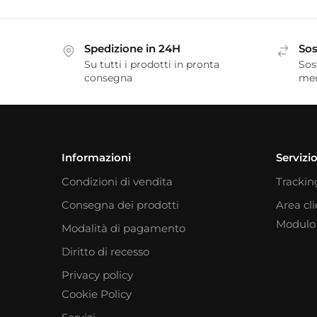
Spedizione in 24H
Sos
Su tutti i prodotti in pronta
Sos
consegna
me
Informazioni
Servizio
Condizioni di vendita
Trackin
Consegna dei prodotti
Area cl
Modulo 
Modalità di pagamento
Diritto di recesso
Privacy policy
Cookie Policy