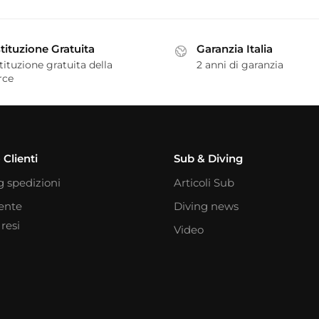
tituzione Gratuita
Garanzia Italia
tituzione gratuita della
2 anni di garanzia
rce
 Clienti
Sub & Diving
g spedizioni
Articoli Sub
iente
Diving news
resi
Video