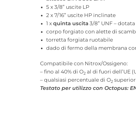
5 x 3/8” uscite LP
2 x 7/16” uscite HP inclinate
1 x
quinta uscita
3/8” UNF – dotata 
corpo forgiato con alette di scam
torretta forgiata ruotabile
dado di fermo della membrana con
Compatibile con Nitrox/Ossigeno:
– fino al 40% di O
al di fuori dell’UE
2
– qualsiasi percentuale di O
superiore
2
Testato per utilizzo con Octopus: 