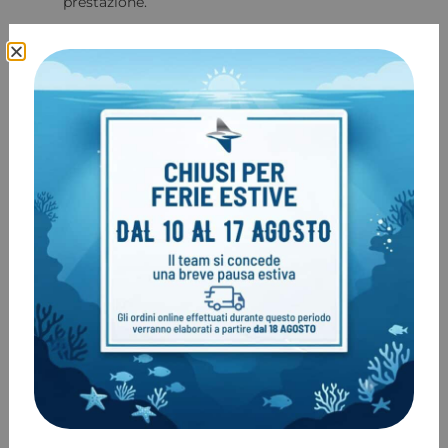
prestazione.
Tecnologia X-Acceleration
:
Progettazione ingegneristica per una distribuzione
progressiva di rigidezza e massa.
Pala leggera e potente, con un basso sforzo per
l’utente e alta propulsione e accelerazione.
Feedback dagli atleti di discipline indoor per
ottimizzare potenza e accelerazione immediate.
Particolarmente efficace nella tecnica “push and
slide”.
Lunghezza:
Standard
per atleti inferiori ai
50kg
Long
per atleti che non superano gli
80kg
Colori del Logo
:
Bianco.
Attacco Scarpetta
: