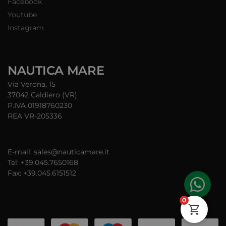
Facebook
Youtube
Instagram
NAUTICA MARE
Via Verona, 15
37042 Caldiero (VR)
P.IVA 01918760230
REA VR-205336
E-mail: sales@nauticamare.it
Tel: +39.045.7650168
Fax: +39.045.6151512
0