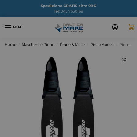
Spedizione GRATIS oltre 99€
Tel:
045 7650168
MENU
Home
Maschere e Pinne
Pinne & Molle
Pinne Apnea
Pinne in carbonio DynamiTech Cetma
/
/
/
/