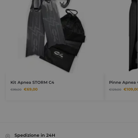
Kit Apnea STORM C4
Pinne Apnea C
€
69,00
€
109,0
€
99,00
€
129,00
Spedizione in 24H