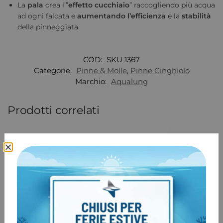
La
pala
crea l’”
effetto cucchiaio
” raccogliendo più acqua
ad ogni falcata e
aumentando l’efficienza
e la
stabilità
della pinneggiata.
COD:
SKU 1367
Categorie:
Pinne & Molle
,
Pinne Cinghiolo
Marchio:
Aqualung
Prodotti correlati
-20%