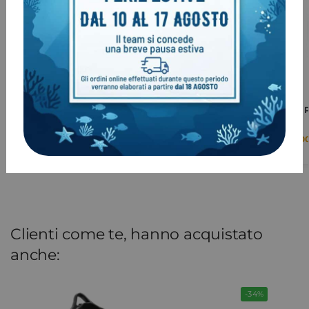
Cinghiolo Pinne Mares
Pinne Mares P
XR Line
€
11,00
€
159,0
€
199,00
Clienti come te, hanno acquistato
anche:
-34%