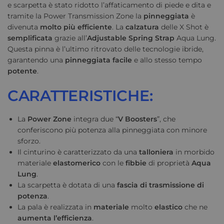
e scarpetta è stato ridotto l’affaticamento di piede e dita e
tramite la Power Transmission Zone la
pinneggiata
è
divenuta
molto più efficiente
. La
calzatura
delle X Shot è
semplificata
grazie all’
Adjustable Spring Strap
Aqua Lung.
Questa pinna è l’ultimo ritrovato delle tecnologie ibride,
garantendo una
pinneggiata facile
e allo stesso tempo
potente
.
CARATTERISTICHE:
La
Power Zone
integra due “
V Boosters
”, che
conferiscono più potenza alla pinneggiata con minore
sforzo.
Il cinturino è caratterizzato da una
talloniera
in morbido
materiale
elastomerico
con le
fibbie
di proprietà
Aqua
Lung
.
La scarpetta è dotata di una
fascia di trasmissione di
potenza
.
La pala è realizzata in
materiale
molto
elastico
che ne
aumenta l’efficienza
.