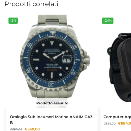
Prodotti correlati
-5%
-24%
Prodotto esaurito
Orologio Sub Incursori Marina ANAIM GA3
Computer Aq
B
€
684,
€
899,00
€
560,00
€
590,00