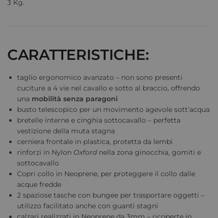
3 Kg.
CARATTERISTICHE:
taglio ergonomico avanzato – non sono presenti
cuciture a 4 vie nel cavallo e sotto al braccio, offrendo
una
mobilità senza paragoni
busto telescopico per un movimento agevole sott’acqua
bretelle interne e cinghia sottocavallo – perfetta
vestizione della muta stagna
cerniera frontale in plastica, protetta da lembi
rinforzi in Nylon
Oxford
nella zona ginocchia, gomiti e
sottocavallo
Copri collo in Neoprene, per proteggere il collo dalle
acque fredde
2 spaziose tasche con bungee per trasportare oggetti –
utilizzo facilitato anche con guanti stagni
calzari realizzati in Neoprene da 3mm – ricoperte in