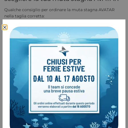
Qualche consiglio per ordinare la muta stagna AVATAR
nella taglia corretta:
Prendi le misure con degli indumenti leggeri
Non prendere le misure da solo, ma fatti aiutare da
qualcuno
Le misure della tabella sopra tengono conto del
sottomuta pesante (tipo 400gr)
Se hai qualche dubbio chiamaci al numero 045
7650168 saremo felici di aiutarti a scegliere la taglia
corretta
Sostituzione gratuita:
Non preoccuparti se la taglia che
riceverai non sarà corretta, sarà sostituita nel minor
tempo possibile.