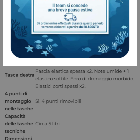
Tasche Deluxe in trilaminato Ripstop E.lite
Materiale
sul davanti, lati in DuraWave™, ampi lembi
delle tasche
in velcro con maniglie, drenaggi per
l’acqua
Lembo con cerniera + 2 elastici sottili.
Tasca
Fascia elastica spessa x2. Note umide + 1
sinistra
elastico sottile. Foro di drenaggio morbido.
Elastici corti spessi x2.
Lembo con cerniera + 2 elastici sottili.
Fascia elastica spessa x2. Note umide + 1
Tasca destra
elastico sottile. Foro di drenaggio morbido.
Elastici corti spessi x2.
4 punti di
montaggio
Sì, 4 punti rimovibili
nelle tasche
Capacità
delle tasche
Circa 5 litri
tecniche
Dimensioni