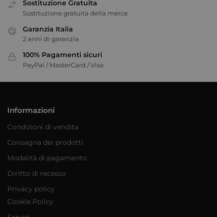
Sostituzione Gratuita
Sostituzione gratuita della merce
Garanzia Italia
2 anni di garanzia
100% Pagamenti sicuri
PayPal / MasterCard / Visa
Informazioni
Condizioni di vendita
Consegna dei prodotti
Modalità di pagamento
Diritto di recesso
Privacy policy
Cookie Policy
Servizi