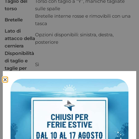
Taglio del
Torso con taglio a “Y”, maniche tagliate
torso
sulle spalle
Bretelle interne rosse e rimovibili con una
Bretelle
tasca
Lato di
Opzioni disponibili: sinistra, destra,
attacco della
posteriore
cerniera
Disponibilità
di taglio e
Sì
taglie per
donne
Versione del
modello
No
nella linea
Ladies First
Scala di
elasticità del
4
trilaminato
(su 5)