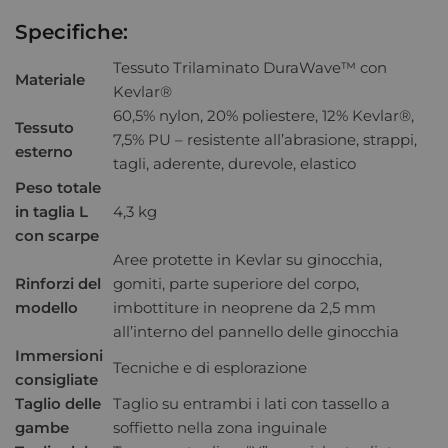
Specifiche:
Tessuto Trilaminato DuraWave™ con
Materiale
Kevlar®
60,5% nylon, 20% poliestere, 12% Kevlar®,
Tessuto
7,5% PU – resistente all’abrasione, strappi,
esterno
tagli, aderente, durevole, elastico
Peso totale
in taglia L
4,3 kg
con scarpe
Aree protette in Kevlar su ginocchia,
Rinforzi del
gomiti, parte superiore del corpo,
modello
imbottiture in neoprene da 2,5 mm
all’interno del pannello delle ginocchia
Immersioni
Tecniche e di esplorazione
consigliate
Taglio delle
Taglio su entrambi i lati con tassello a
gambe
soffietto nella zona inguinale