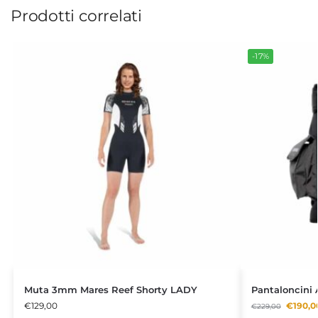
Prodotti correlati
-17%
Muta 3mm Mares Reef Shorty LADY
Pantaloncini
€
129,00
€
190,0
€
229,00