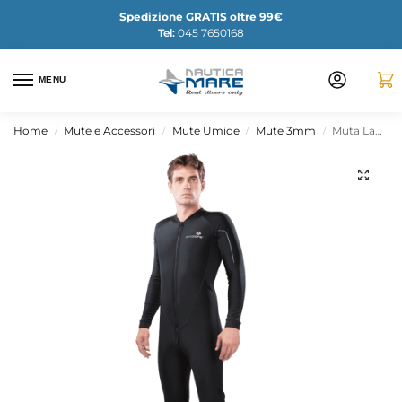
Spedizione GRATIS oltre 99€
Tel:
045 7650168
MENU
Home
Mute e Accessori
Mute Umide
Mute 3mm
Muta Lavacore Cerniera Frontale – UOMO
/
/
/
/