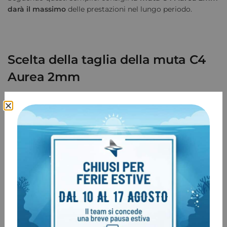
darà il massimo
delle prestazioni nel lungo periodo.
Scelta della taglia della muta C4
Aurea 2mm
Lo speciale neoprene con il quale è realizzata la C4 Aurea è
molto elastico, di conseguenza consigliamo di provare la
muta prima dell’acquisto. Considerata l’estrema elasticità
consigliamo una taglia in meno rispetto alle taglie
standard utilizzate dalle altre marche di mute da apnea o
da immersioni.
Se hai qualche dubbio non esitare a contattarci