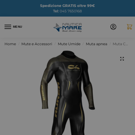
Spedizione GRATIS oltre 99€
Tel:
045 7650168
MENU
Home
Mute e Accessori
Mute Umide
Muta apnea
Muta C4 apnea 2mm Aurea
/
/
/
/