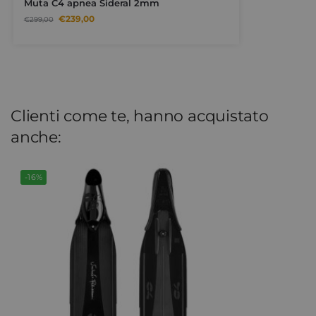
Muta C4 apnea Sideral 2mm
€
239,00
€
299,00
Clienti come te, hanno acquistato
anche:
-16%