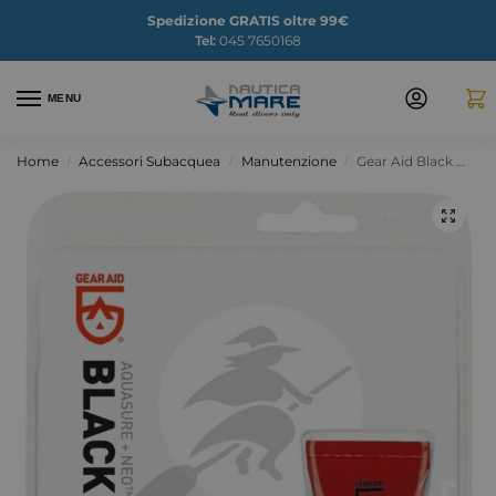
Spedizione GRATIS oltre 99€
Tel:
045 7650168
MENU
Home
Accessori Subacquea
Manutenzione
Gear Aid Black Witch
/
/
/