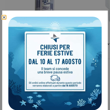
Igienizzante per erogatore LookClear
Valvola di so
€
13,00
€
16,00
€
19,00
€
18,00
Clienti come te, hanno acquistato
anche: