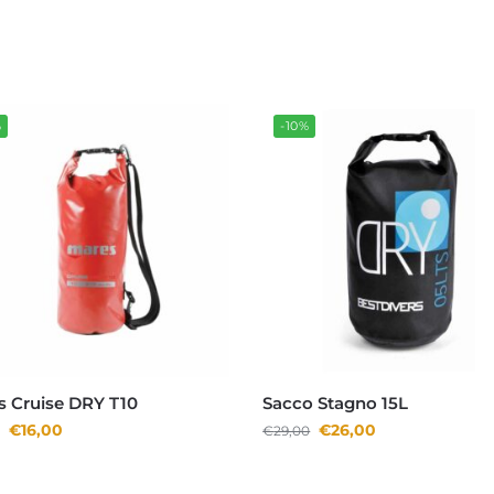
%
-10%
s Cruise DRY T10
Sacco Stagno 15L
€
16,00
€
26,00
€
29,00