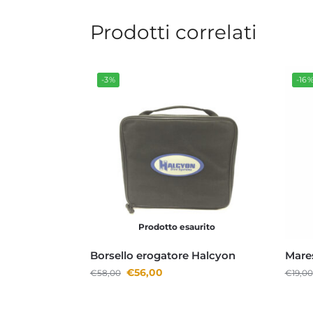
Prodotti correlati
-3%
-16
Prodotto esaurito
Borsello erogatore Halcyon
Mare
€
56,00
€
58,00
€
19,00