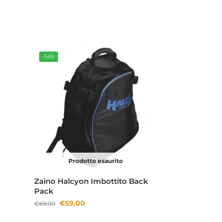
-14%
Prodotto esaurito
Zaino Halcyon Imbottito Back
Pack
€
59,00
€
69,00