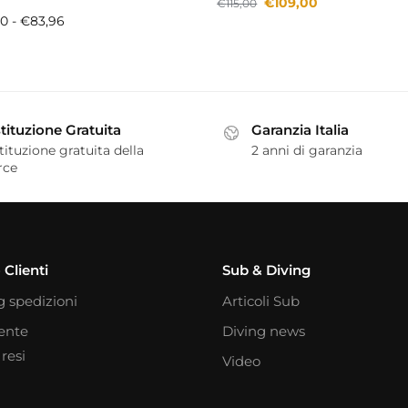
€
109,00
€
115,00
00
-
€
83,96
tituzione Gratuita
Garanzia Italia
tituzione gratuita della
2 anni di garanzia
rce
 Clienti
Sub & Diving
g spedizioni
Articoli Sub
iente
Diving news
resi
Video