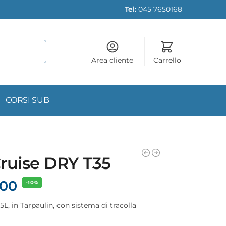
Tel:
045 7650168
Area cliente
Carrello
CORSI SUB
ruise DRY T35
,00
-10%
L, in Tarpaulin, con sistema di tracolla