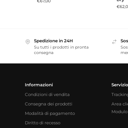
€
67,00
€
62,
Spedizione in 24H
Sos
Su tutti i prodotti in pronta
Sos
consegna
me
Informazioni
Servizio
Condizioni di vendita
Trackin
Consegna dei prodotti
Area cl
Modulo 
Modalità di pagamento
Diritto di recesso