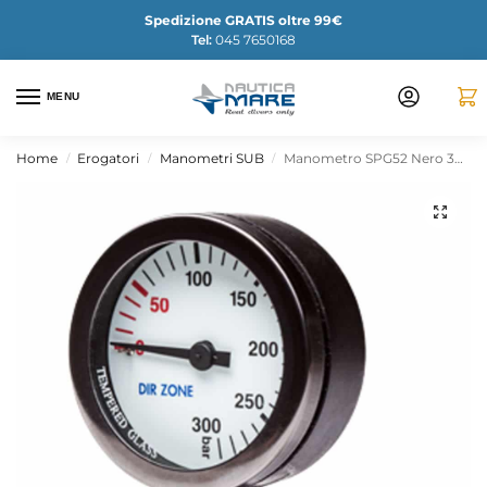
Spedizione GRATIS oltre 99€
Tel:
045 7650168
MENU
Home
Erogatori
Manometri SUB
Manometro SPG52 Nero 300BAR completo
/
/
/