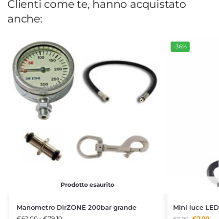
Clienti come te, hanno acquistato
anche:
-36%
Prodotto esaurito
Manometro DirZONE 200bar grande
Mini luce L
€
62,00
-
€
79,10
€
7,00
€
11,00