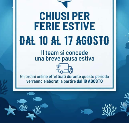
redde grazie alle 3 tecnologie anti congelamento Aq
e i componenti interni puliti ed asciutti.
n’ampie superficie di scambio termico
o ritarda la formazione di ghiacci sulla membrana e
 di lavoro per mantenere sforzi respiratori ottimali.
ACD.
onsentono di gestire in modo ottimale le fruste.
ver frontale consentono all’acqua di fluire oltre la me
erogazione continua durante l’immersione in corrent
 picco del flusso respiratorio del 20%.
in elastomero con effetto “soft touch”