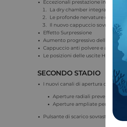
Eccezionali prestazione in acque f
La dry chamber integrata mantien
Le profonde nervature creano u
Il nuovo cappuccio sovrastampat
Effetto Surpressione
Aumento progressivo della pressione
Cappuccio anti polvere e anti urti 
Le posizioni delle uscite HP e MP c
SECONDO STADIO
I nuovi canali di apertura della co
Aperture radiali prevengono l’
Aperture ampliate per riduce il
Pulsante di scarico sovrastampato 