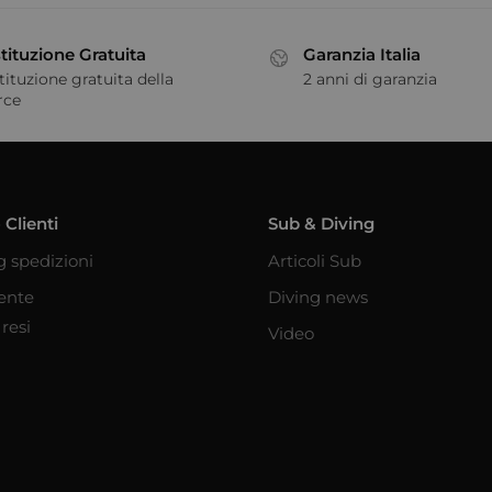
tituzione Gratuita
Garanzia Italia
tituzione gratuita della
2 anni di garanzia
rce
 Clienti
Sub & Diving
g spedizioni
Articoli Sub
iente
Diving news
resi
Video