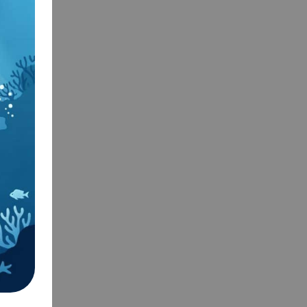
ua Lung:
sterna.
mbrana
e