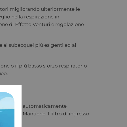
ori migliorando ulteriormente le
lio nella respirazione in
e di Effetto Venturi e regolazione
ai subacquei più esigenti ed ai
ne o il più basso sforzo respiratorio
ueo.
e lo sigilla automaticamente
interna. Mantiene il filtro di ingresso