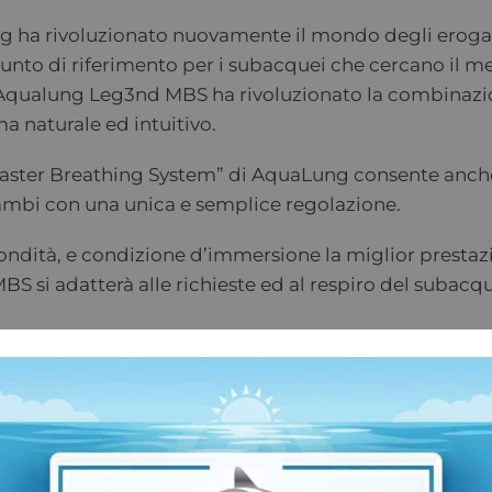
 ha rivoluzionato nuovamente il mondo degli erogat
unto di riferimento per i subacquei che cercano il meg
Aqualung Leg3nd MBS ha rivoluzionato la combinazion
ma naturale ed intuitivo.
aster Breathing System” di AquaLung consente anche 
rambi con una unica e semplice regolazione.
ndità, e condizione d’immersione la miglior prestazio
MBS si adatterà alle richieste ed al respiro del subacq
gato alla valvola della bombola, l’Auto Closure Devic
acqua o di corpi estranei. Mantiene la lubrificazione 
ssigeno più sicure ed elevate.