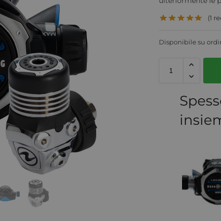
ulteriormente le 
(
1
re
Disponibile su ord
Spess
insie