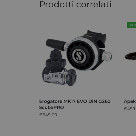
Prodotti correlati
-60
Erogatore MK17 EVO DIN G260
Apeks
ScubaPRO
€
499
€
649,00