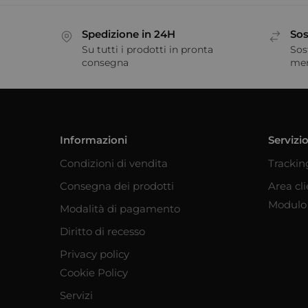
Spedizione in 24H
Sos
Su tutti i prodotti in pronta
Sos
consegna
me
Informazioni
Servizio
Condizioni di vendita
Trackin
Consegna dei prodotti
Area cl
Modulo 
Modalità di pagamento
Diritto di recesso
Privacy policy
Cookie Policy
Servizi