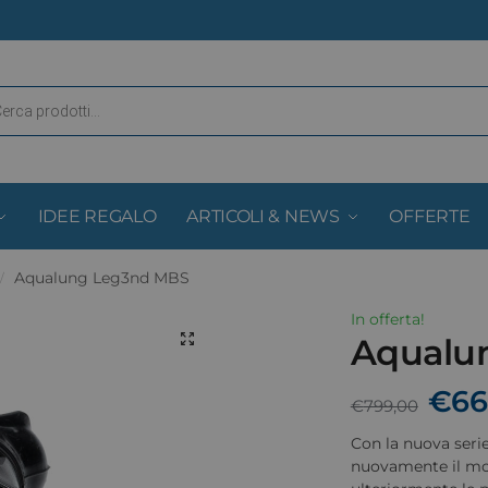
IDEE REGALO
ARTICOLI & NEWS
OFFERTE
Aqualung Leg3nd MBS
/
In offerta!
Aqualu
€
66
€
799,00
Con la nuova ser
nuovamente il mo