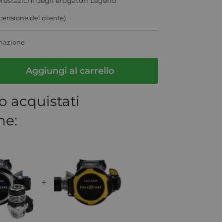
prestazioni degli erogatori Legend
censione del cliente)
inazione
Aggiungi al carrello
o acquistati
me:
+