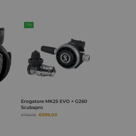
-7%
Erogatore MK25 EVO + G260
Scubapro
€
699,00
€
749,00