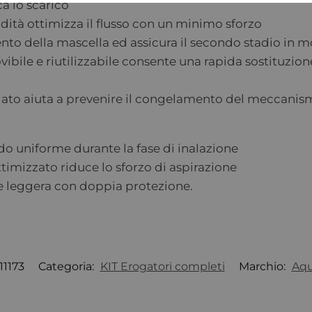
a lo scarico
dità ottimizza il flusso con un minimo sforzo
ento della mascella ed assicura il secondo stadio in 
ibile e riutilizzabile consente una rapida sostituzion
rgato aiuta a prevenire il congelamento del meccanis
odo uniforme durante la fase di inalazione
ttimizzato riduce lo sforzo di aspirazione
 e leggera con doppia protezione.
11173
Categoria:
KIT Erogatori completi
Marchio:
Aq