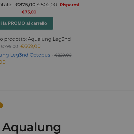
otale:
€
875,00
€
802,00
Risparmi
€
73,00
i la PROMO al carrello
o prodotto: Aqualung Leg3nd
-
€
669,00
€
799,00
ung Leg3nd Octopus
-
€
229,00
,00
1
 Aqualung