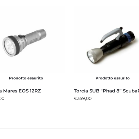
Prodotto esaurito
Prodotto esaurito
ia Mares EOS 12RZ
Torcia SUB “Phad 8” Scub
00
€
359,00