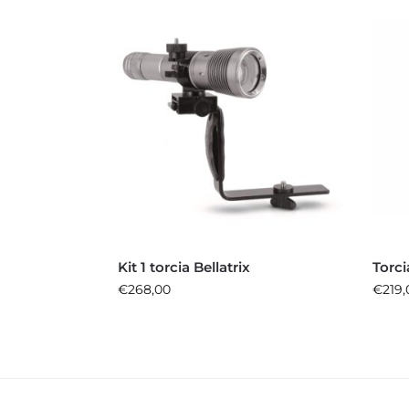
Kit 1 torcia Bellatrix
Torc
€
268,00
€
219,