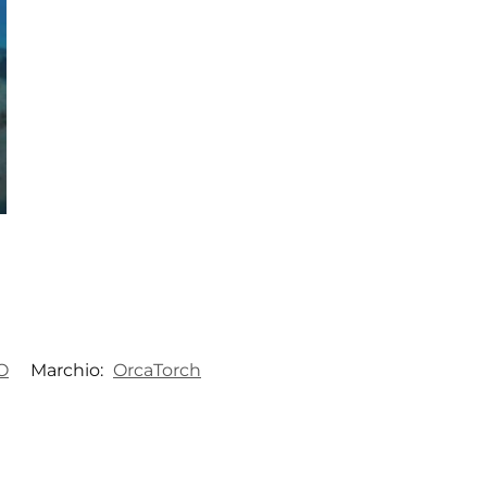
O
Marchio:
OrcaTorch