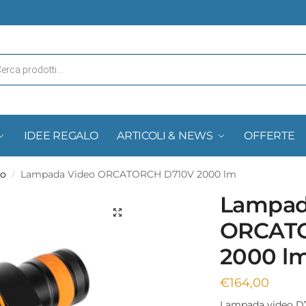
IDEE REGALO
ARTICOLI & NEWS
OFFERTE
eo
Lampada Video ORCATORCH D710V 2000 lm
/
Lampad
ORCAT
2000 l
€
164,00
Lampada video D