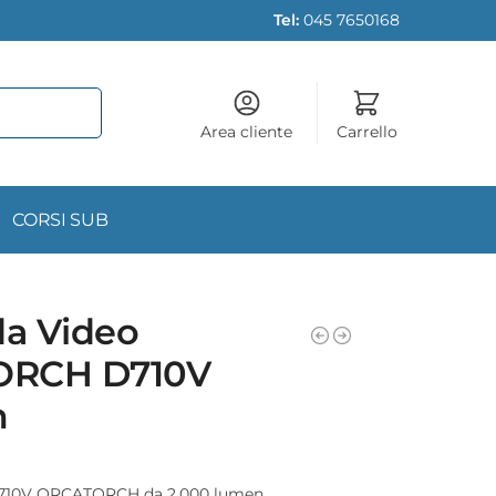
Tel:
045 7650168
Area cliente
Carrello
CORSI SUB
a Video
ORCH D710V
m
710V ORCATORCH da 2.000 lumen.