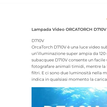
Lampada Video ORCATORCH D710V 
D710V
OrcaTorch D710V è una luce video sub
un’illuminazione super ampia da 120 
subacquee D710V consente un facile uti
fotografare animali timidi, mentre la
filtri. E ci sono due luminosità nella 
indica in qualsiasi momento la carica 