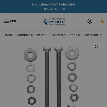
Spedizione GRATIS oltre 99€
Tel:
045 7650168
MENU
Home
Bombole e Accessori
Accessori Bombole
Accessori Ricambi Bombole
/
/
/