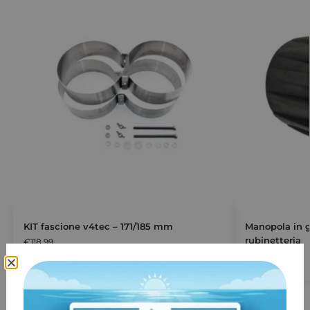
KIT fascione v4tec – 171/185 mm
Manopola in 
rubinetteria
€
118,99
€
8,00