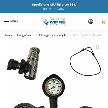
Spedizione GRATIS oltre 99€
Tel:
045 7650168
MENU
Home
Erogatori
KIT Erogatori completi
Kit Erogatore Subacqueo DIR Completo
/
/
/