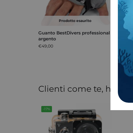
Prodotto esaurito
Guanto BestDivers professional
Base 
argento
Cam 
€
49,00
€
44,
Clienti come te, hanno
-17%