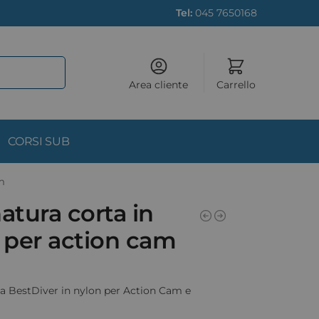
Tel:
045 7650168
Area cliente
Carrello
CORSI SUB
m
tura corta in
a per action cam
a BestDiver in nylon per Action Cam e