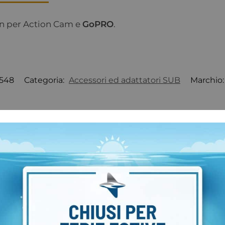
on per Action Cam e
GoPRO
.
1548
Categoria:
Accessori ed adattatori SUB
Marchio