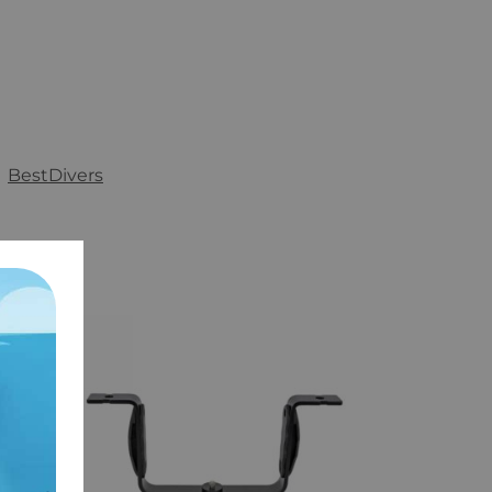
:
BestDivers