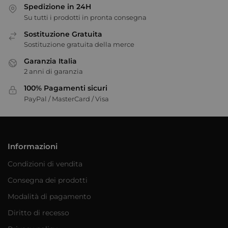
Spedizione in 24H
Su tutti i prodotti in pronta consegna
Sostituzione Gratuita
Sostituzione gratuita della merce
Garanzia Italia
2 anni di garanzia
100% Pagamenti sicuri
PayPal / MasterCard / Visa
Informazioni
Condizioni di vendita
Consegna dei prodotti
Modalità di pagamento
Diritto di recesso