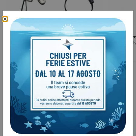
Stage KIT DirZONE – S40
Banda in gom
Decompressi
€
39,00
-
€
46,00
€
6,00
Clienti come te, hanno acquistato
anche:
-10%