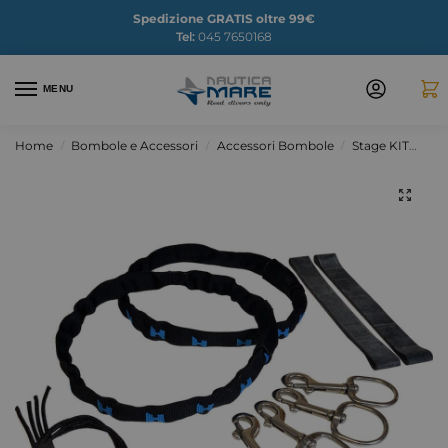
Spedizione GRATIS oltre 99€
Tel:
045 7650168
MENU
Home
Bombole e Accessori
Accessori Bombole
Stage KIT
Imb
/
/
/