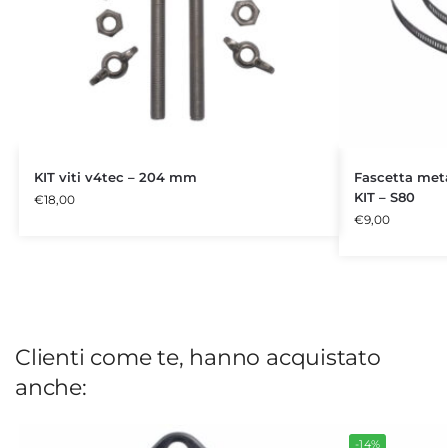
KIT viti v4tec – 204 mm
Fascetta meta
KIT – S80
€
18,00
€
9,00
Clienti come te, hanno acquistato
anche:
-14%