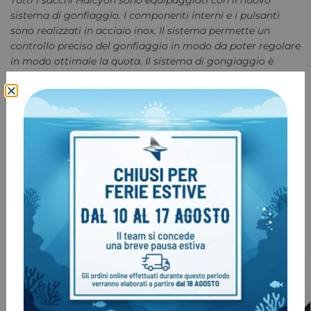
Tutti i sacchi Halcyon sono equipaggiati con il nuovo
sistema di gonfiaggio. I componenti interni e i pulsanti
sono realizzati in acciaio inox. Il sistema permette un
controllo preciso del gonfiaggio in modo da poter regolare
in modo ottimale la quota. Il sistema di gongiaggio è
pensato per funzionare anche alle più basse temperature.
CERTIFICATO
CE
COD:
SKU 1187
Categoria:
KIT completi Wing Backplate
Tag:
NO PROMO
Marchio:
SANTI
Prodotti correlati