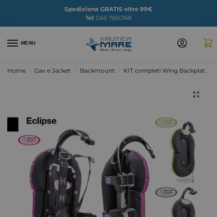
Spedizione GRATIS oltre 99€
Tel:
045 7650168
MENU
Home
Gav e Jacket
Backmount
KIT completi Wing Backplate
/
/
/