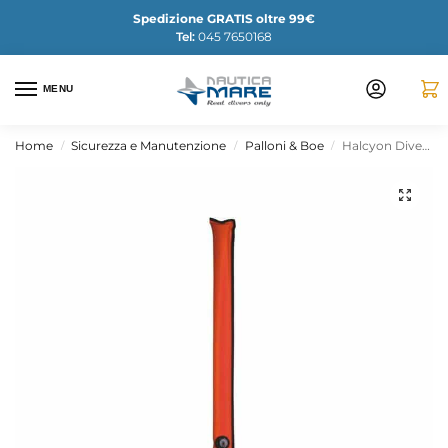
Spedizione GRATIS oltre 99€
Tel:
045 7650168
MENU
Home
Sicurezza e Manutenzione
Palloni & Boe
Halcyon Diver’s Alert Marker – 1 metro, OPV
/
/
/