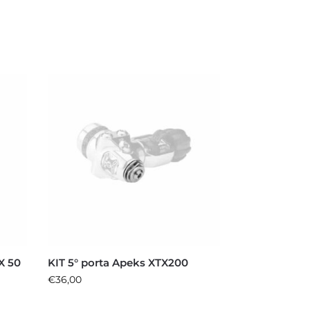
X 50
KIT 5° porta Apeks XTX200
€
36,00