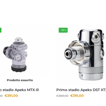
%
-18%
Prodotto esaurito
o stadio Apeks MTX-R
Primo stadio Apeks DST XT
€
391,00
€
319,00
00
€
389,00