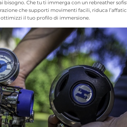
ai bisogno. Che tu ti immerga con un rebreather sofis
urazione che supporti movimenti facili, riduca l’affa
ottimizzi il tuo profilo di immersione.