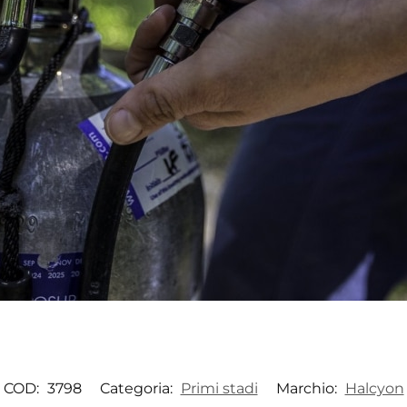
COD:
3798
Categoria:
Primi stadi
Marchio:
Halcyon