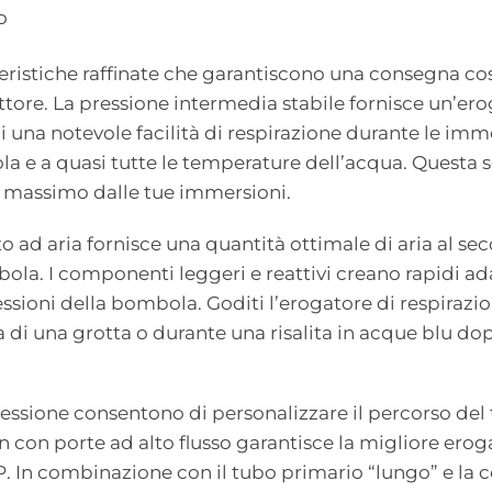
o
eristiche raffinate che garantiscono una consegna cos
ettore. La pressione intermedia stabile fornisce un’er
 una notevole facilità di respirazione durante le immer
la e a quasi tutte le temperature dell’acqua. Questa so
il massimo dalle tue immersioni.
to ad aria fornisce una quantità ottimale di aria al s
bola. I componenti leggeri e reattivi creano rapidi ad
sioni della bombola. Goditi l’erogatore di respirazione
a di una grotta o durante una risalita in acque blu d
essione consentono di personalizzare il percorso del 
n con porte ad alto flusso garantisce la migliore eroga
LP. In combinazione con il tubo primario “lungo” e la co