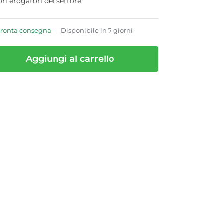
ori erogatori del settore.
pronta consegna
|
Disponibile in 7 giorni
Aggiungi al carrello