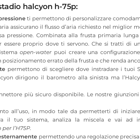
tadio halcyon h-75p
:
 pressione
ti permettono di personalizzare comodament
ria assicurano il flusso d’aria richiesto nel miglior m
 pressione. Combinata alla frusta primaria lunga e
 essere proprio dove ti servono. Che si tratti di 
sistema
open-water
puoi creare una configurazione
 posizionamento errato della frusta e che renda ancor
te
permettono di scegliere dove instradare i tuoi S
yon dirigono il barometro alla sinistra ma l’Halcy
nettore più sicuro disponibile. Le nostre giunzio
nto all’uso, in modo tale da permetterti di inizia
a il tuo sistema, analiza la miscela e vai ad 
per l’H75P.
 esternamente
permettendo una regolazione precisa 