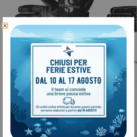
Guanti Sub 1.5mm Tropic ScubaPro
Guanti Sub E
€
59,00
€
57,00
Clienti come te, hanno acquistato
anche: