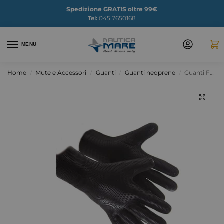
Spedizione GRATIS oltre 99€
Tel:
045 7650168
MENU
Home
Mute e Accessori
Guanti
Guanti neoprene
Guanti Fourth Element 5 mm
/
/
/
/