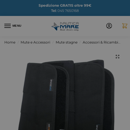
Spedizione GRATIS oltre 99€
Tel:
045 7650168
MENU
Home
Mute e Accessori
Mute stagne
Accessori & Ricambi
Ghe
/
/
/