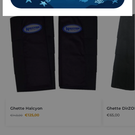
-13%
Ghette Halcyon
Ghette DirZO
€
125,00
€
65,00
€
143,00