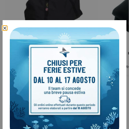
Borsa SANTI per muta stagna
Tasca da cin
€
67,00
Clienti come te, hanno acquistato
anche: