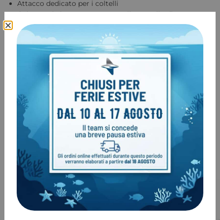
Attacco dedicato per i coltelli
Il sistema i3 integrato consente il controllo di
gonfiaggio e sgonfiaggio con un unico comando. La
posizione e il design rendono l’i3 più confortevole e
semplice da utilizzare rispetto ad un comando
tradizionale. La leva è individuabile con immediatezza e
controlla l’apertura contemporanea di tutte le “e-valves”.
Utilizza una normale frusta MP.
COD:
N/A
Categoria:
GAV Posteriori
Marchio:
Aqualung
Prodotti correlati
-10%
-16%