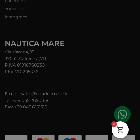
Facebook
Youtube
Instagram
NAUTICA MARE
Via Verona, 15
37042 Caldiero (VR)
P.IVA 01918760230
REA VR-205336
E-mail: sales@nauticamare.it
Tel: +39.045.7650168
Fax: +39.045.6151512
0