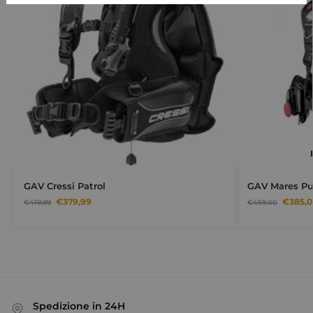
GAV Cressi Patrol
GAV Mares Pu
€
379,99
€
385,0
€
419,99
€
459,00
Spedizione in 24H