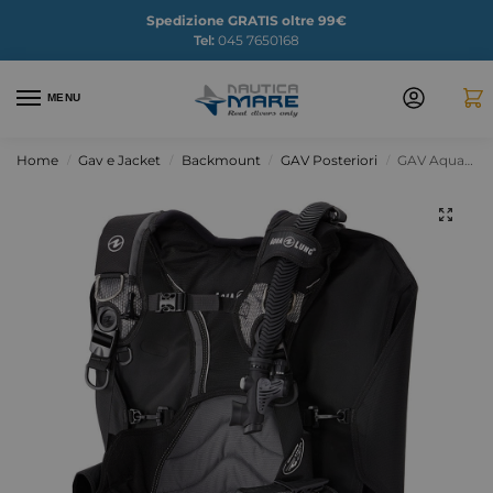
Spedizione GRATIS oltre 99€
Tel:
045 7650168
MENU
Home
Gav e Jacket
Backmount
GAV Posteriori
GAV Aqualung Dimension
/
/
/
/