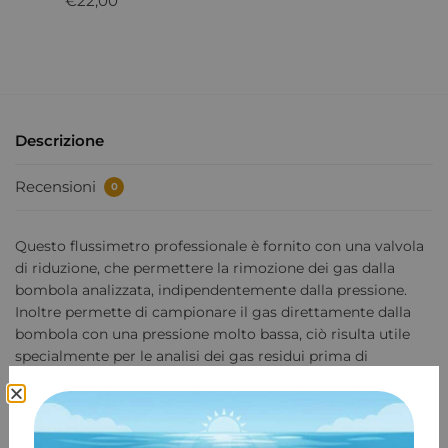
€
22,00
Descrizione
Recensioni
0
Questo flussimetro professionale è fornito con una valvola
di riduzione, che permettere la rimozione dei gas dalla
bombola analizzata, indipendentemente dalla pressione.
Inoltre permette di campionare il gas direttamente dalla
bombola con una pressione molto bassa, ciò risulta utile
specialmente per le analisi dei gas residui prima di
miscelare una nuova miscela.
COD:
3662