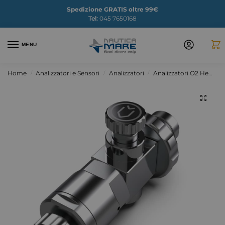
Spedizione GRATIS oltre 99€
Tel:
045 7650168
MENU
Home
Analizzatori e Sensori
Analizzatori
Analizzatori O2 He
Fl
/
/
/