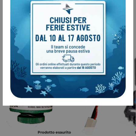
Categoria:
Analizzatori O2 He
Marchio:
DiveSOFT
Prodotti correlati
-5%
-5%
Prodotto esaurito