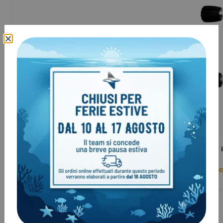
Rubinetteria completa manifold per
Rubinetteria
bibombola – 140 mm
G5/8)
€
209,00
€
119,00
€
139,00