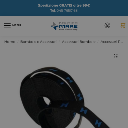
Spedizione GRATIS oltre 99€
Tel:
045 7650168
MENU
Home
Bombole e Accessori
Accessori Bombole
Accessori Ricambi Bombole
/
/
/