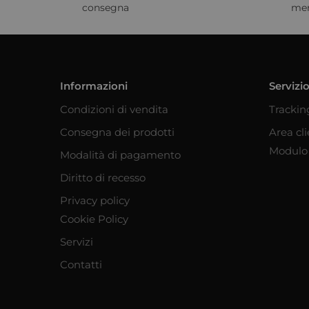
consegna
me
Informazioni
Servizio
Condizioni di vendita
Trackin
Consegna dei prodotti
Area cl
Modulo 
Modalità di pagamento
Diritto di recesso
Privacy policy
Cookie Policy
Servizi
Contatti