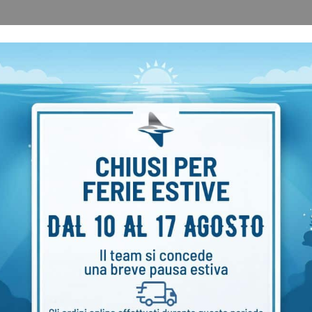
he
ità
alluminio S80
ofessionale
COD:
12828
Categoria:
Stage KIT
Marchio:
DirZONE