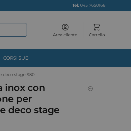
Tel:
045 7650168
Area cliente
Carrello
CORSI SUB
e deco stage S80
a inox con
one per
e deco stage