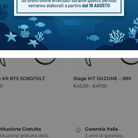
e Kit BTS SO80/10LT
Stage KIT DirZONE – S80
00
€
45,00
-
€
47,00
tituzione Gratuita
Garanzia Italia
tituzione gratuita della
2 anni di garanzia