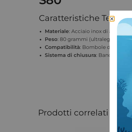
Caratteristiche Tecnic
Materiale
: Acciaio inox di alta qual
Peso
: 80 grammi (ultraleggero)
Compatibilità
: Bombole da sub in 
Sistema di chiusura
: Band lock pr
Prodotti correlati