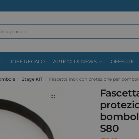
IDEE REGALO
ARTICOLI & NEWS
OFFERTE
Bombole
Stage KIT
Fascetta inox con protezione per bombol
/
/
Fascett
protezi
bombol
S80