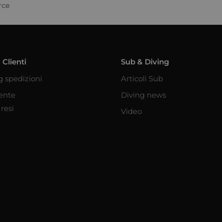
rce
 Clienti
Sub & Diving
g spedizioni
Articoli Sub
iente
Diving news
resi
Video