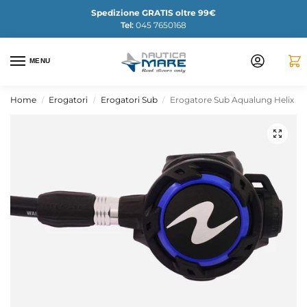
Spedizione GRATIS oltre 99€
Tel:
045 7650168
MENU
Home
Erogatori
Erogatori Sub
Erogatore Sub Aqualung Helix
/
/
/