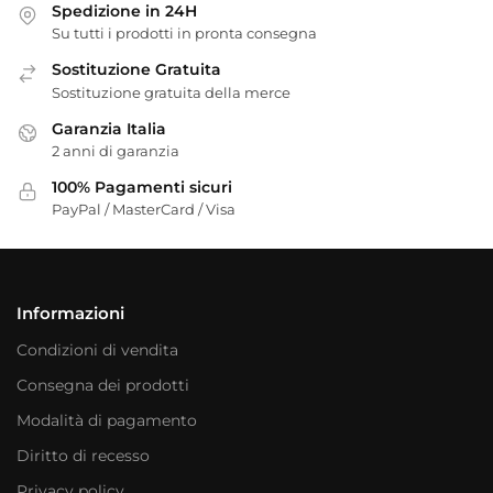
Spedizione in 24H
Su tutti i prodotti in pronta consegna
Sostituzione Gratuita
Sostituzione gratuita della merce
Garanzia Italia
2 anni di garanzia
100% Pagamenti sicuri
PayPal / MasterCard / Visa
Informazioni
Condizioni di vendita
Consegna dei prodotti
Modalità di pagamento
Diritto di recesso
Privacy policy