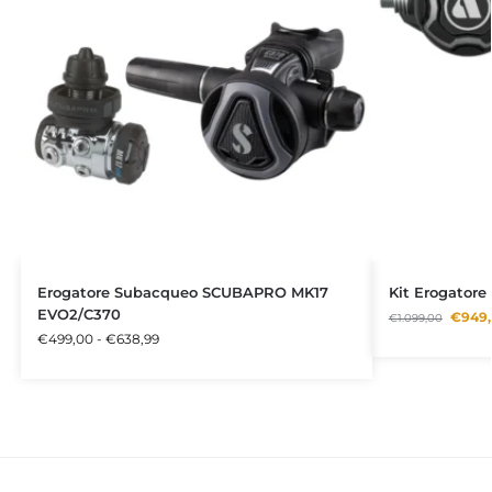
Erogatore Subacqueo SCUBAPRO MK17
Kit Erogator
EVO2/C370
€
949
€
1.099,00
€
499,00
-
€
638,99