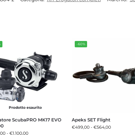
%
-60%
Prodotto esaurito
atore ScubaPRO MK17 EVO
Apeks SET Flight
00
€
499,00
-
€
564,00
,00
-
€
1.100,00