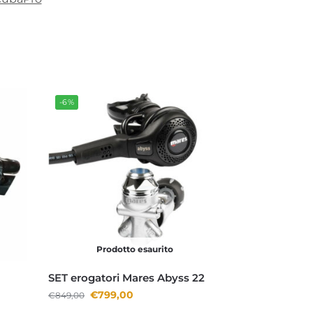
-6%
Prodotto esaurito
SET erogatori Mares Abyss 22
€
799,00
€
849,00