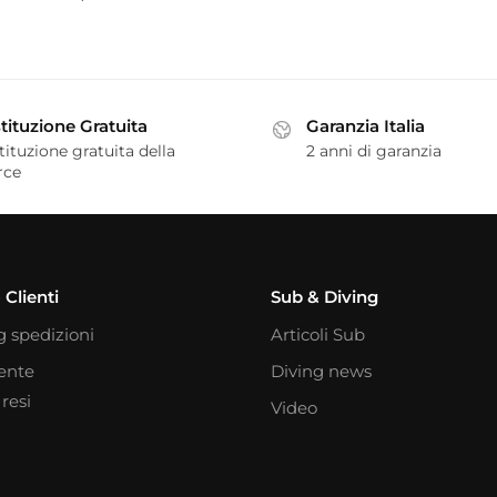
tituzione Gratuita
Garanzia Italia
tituzione gratuita della
2 anni di garanzia
rce
 Clienti
Sub & Diving
g spedizioni
Articoli Sub
iente
Diving news
resi
Video