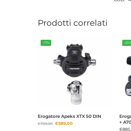
Prodotti correlati
-17%
-23
Erogatore Apeks XTX 50 DIN
Erog
+ A7
€
589,00
€
709,00
€
885