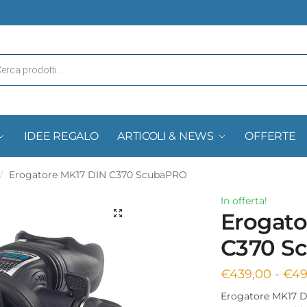
IDEE REGALO
ARTICOLI & NEWS
OFFERTE
Erogatore MK17 DIN C370 ScubaPRO
/
In offerta!
Erogato
C370 S
€
439,00
-
€
49
Erogatore MK17 DI