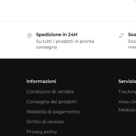
Spedizione in 24H
Sos
Su tutti i prodotti in pronta
Sos
consegna
me
Informazioni
Servizio
Condizioni di vendita
Trackin
Consegna dei prodotti
Area cl
Modulo 
Modalità di pagamento
Diritto di recesso
Privacy policy