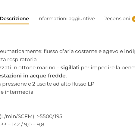
Descrizione
Informazioni aggiuntive
Recensioni
umaticamente: flusso d’aria costante e agevole in
a respiratoria
zzati in ottone marino –
sigillati
per impedire la penet
estazioni in acque fredde
.
a pressione e 2 uscite ad alto flusso LP
ne intermedia
 (L/min/SCFM): >5500/195
33 – 142 / 9,0 – 9,8.