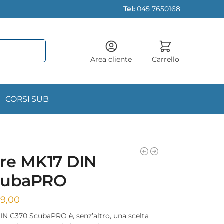
Tel:
045 7650168
Area cliente
Carrello
CORSI SUB
re MK17 DIN
cubaPRO
9,00
N C370 ScubaPRO è, senz’altro, una scelta