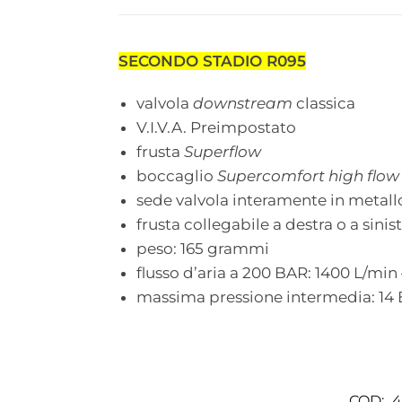
SECONDO STADIO R095
valvola
downstream
classica
V.I.V.A. Preimpostato
frusta
Superflow
boccaglio
Supercomfort high flow
sede valvola interamente in metall
frusta collegabile a destra o a sinist
peso: 165 grammi
flusso d’aria a 200 BAR: 1400 L/mi
massima pressione intermedia: 14 
COD:
4