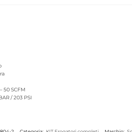
o
ra
n – 50 SCFM
BAR / 203 PSI
804-2
Categoria:
KIT Erogatori completi
Marchio:
S