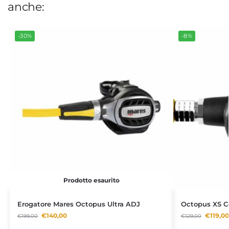
anche:
-30%
-8%
Prodotto esaurito
Erogatore Mares Octopus Ultra ADJ
Octopus XS C
€
140,00
€
119,00
€
199,00
€
129,00