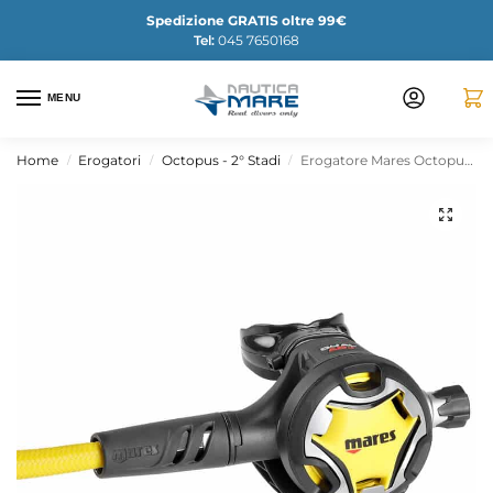
Spedizione GRATIS oltre 99€
Tel:
045 7650168
MENU
Home
Erogatori
Octopus - 2° Stadi
Erogatore Mares Octopus Dual ADJ
/
/
/