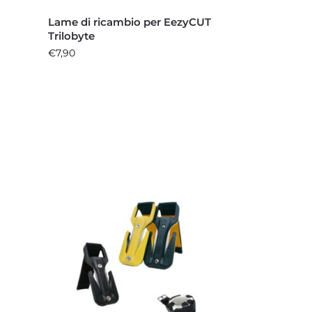
Lame di ricambio per EezyCUT
Trilobyte
€
7,90