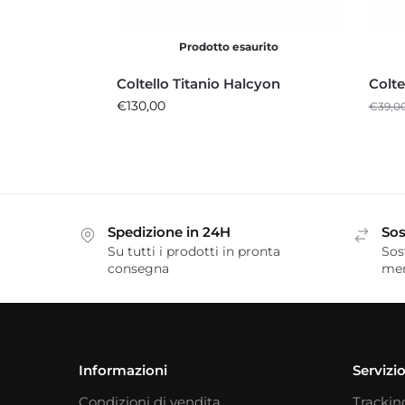
Prodotto esaurito
Coltello Titanio Halcyon
Colte
€
130,00
€
39,0
Spedizione in 24H
Sos
Su tutti i prodotti in pronta
Sos
consegna
me
Informazioni
Servizio
Condizioni di vendita
Trackin