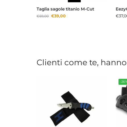
Taglia sagole titanio M-Cut
EezyC
€
39,00
€
37,0
€
69,00
Clienti come te, hanno
-26