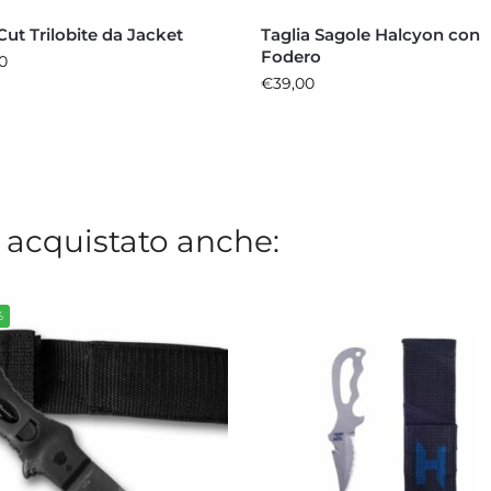
ut Trilobite da Jacket
Taglia Sagole Halcyon con
Fodero
0
€
39,00
 acquistato anche:
%