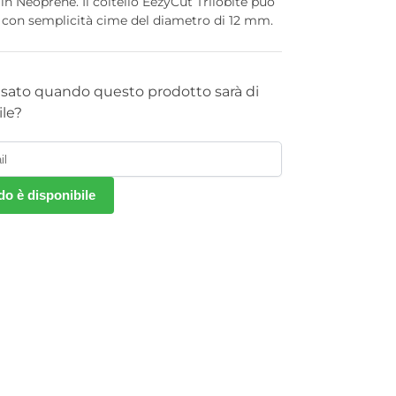
 in Neoprene. Il coltello EezyCut Trilobite può
re con semplicità cime del diametro di 12 mm.
isato quando questo prodotto sarà di
le?
o è disponibile