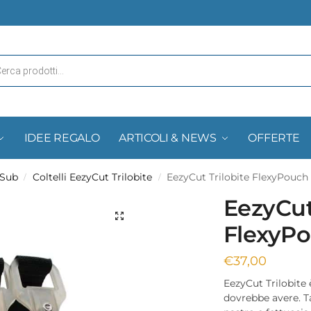
IDEE REGALO
ARTICOLI & NEWS
OFFERTE
 Sub
Coltelli EezyCut Trilobite
EezyCut Trilobite FlexyPouch
/
/
EezyCut
FlexyP
€
37,00
EezyCut Trilobite 
dovrebbe avere. Ta