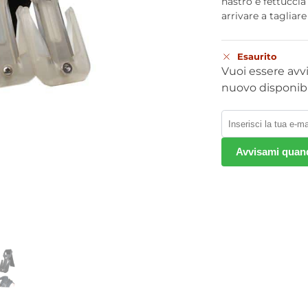
nastro e fettuccia
arrivare a taglia
Esaurito
Vuoi essere avv
nuovo disponibi
Avvisami quand