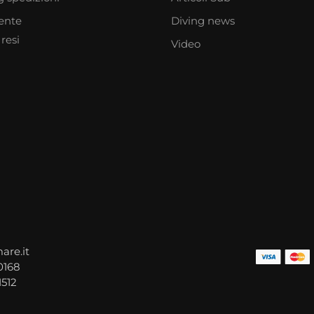
iente
Diving news
resi
Video
are.it
0168
1512