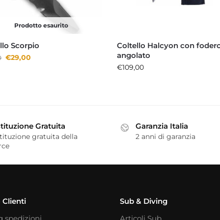
Prodotto esaurito
llo Scorpio
Coltello Halcyon con foder
angolato
€
29,00
0
€
109,00
tituzione Gratuita
Garanzia Italia
tituzione gratuita della
2 anni di garanzia
rce
 Clienti
Sub & Diving
g spedizioni
Articoli Sub