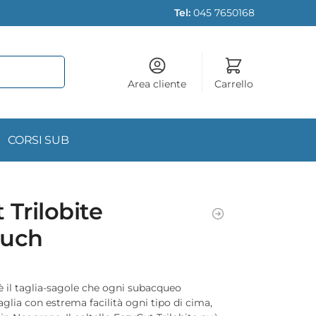
Tel:
045 7650168
Area cliente
Carrello
CORSI SUB
 Trilobite
ouch
è il taglia-sagole che ogni subacqueo
glia con estrema facilità ogni tipo di cima,