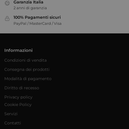
Garanzia Italia
2 anni di garanzia
100% Pagamenti sicuri
PayPal / MasterCard / Visa
Informazioni
Condizioni di vendita
Consegna dei prodotti
Modalità di pagamento
Diritto di recesso
Privacy policy
Cookie Policy
Servizi
Contatti