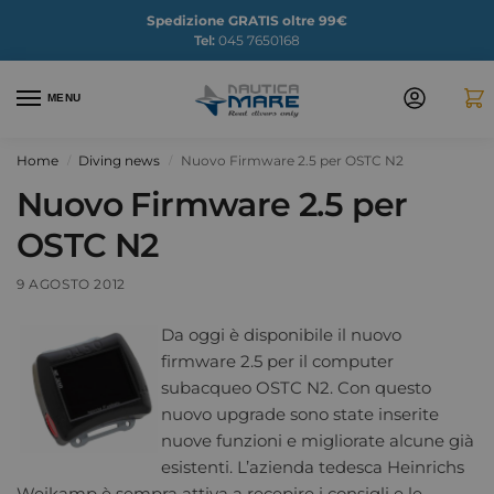
Spedizione GRATIS oltre 99€
Tel:
045 7650168
MENU
Home
Diving news
Nuovo Firmware 2.5 per OSTC N2
/
/
Nuovo Firmware 2.5 per
OSTC N2
9 AGOSTO 2012
Da oggi è disponibile il nuovo
firmware 2.5 per il computer
subacqueo OSTC N2. Con questo
nuovo upgrade sono state inserite
nuove funzioni e migliorate alcune già
esistenti. L’azienda tedesca Heinrichs
Weikamp è sempra attiva a recepire i consigli e le