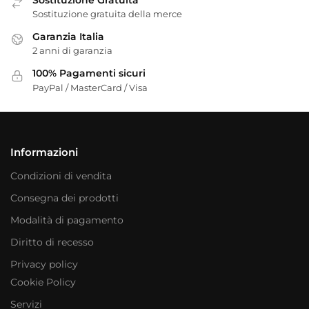
Sostituzione gratuita della merce
Garanzia Italia
2 anni di garanzia
100% Pagamenti sicuri
PayPal / MasterCard / Visa
Informazioni
Condizioni di vendita
Consegna dei prodotti
Modalità di pagamento
Diritto di recesso
Privacy policy
Cookie Policy
Servizi