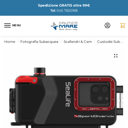
Spedizione GRATIS oltre 99€
Tel:
045 7650168
MENU
Home
Fotografia Subacquea
Scafandri & Cam
Custodie Sub GoPRO T-Housing
/
/
/