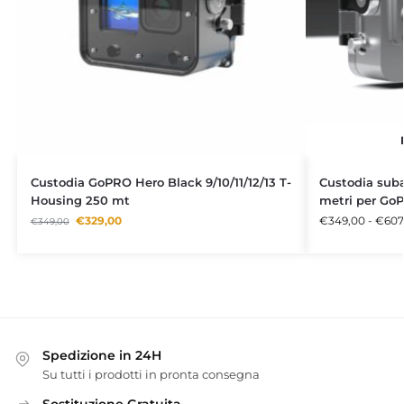
Custodia GoPRO Hero Black 9/10/11/12/13 T-
Custodia sub
Housing 250 mt
metri per GoP
€
329,00
€
349,00
-
€
607
€
349,00
Spedizione in 24H
Su tutti i prodotti in pronta consegna
Sostituzione Gratuita