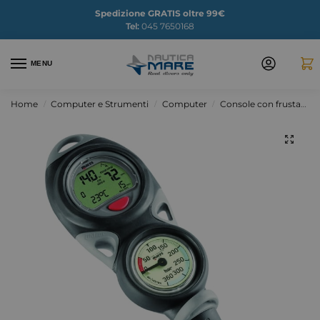
Spedizione GRATIS oltre 99€
Tel:
045 7650168
MENU
Home
Computer e Strumenti
Computer
Console con frusta
C
/
/
/