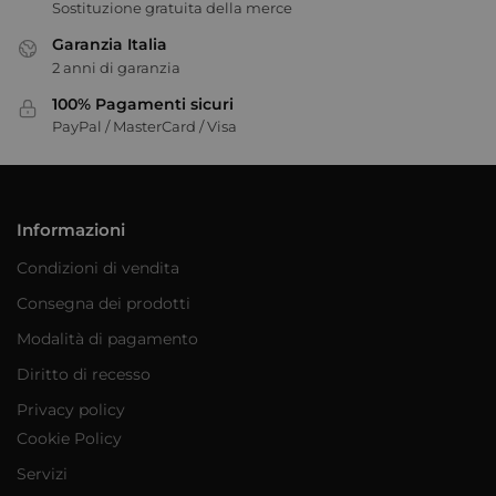
Sostituzione gratuita della merce
Garanzia Italia
2 anni di garanzia
100% Pagamenti sicuri
PayPal / MasterCard / Visa
Informazioni
Condizioni di vendita
Consegna dei prodotti
Modalità di pagamento
Diritto di recesso
Privacy policy
Cookie Policy
Servizi