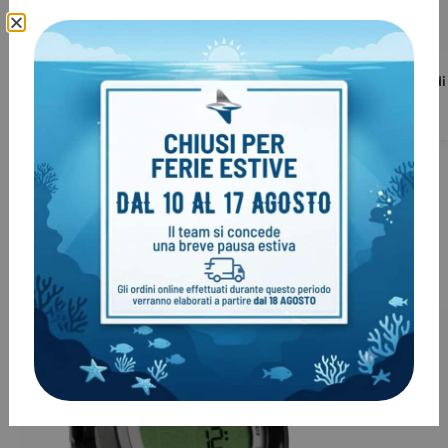
Computer console Cressi DIGI2
Console Aladi
€
199,00
€
469,00
€
219,00
Clienti come te, hanno acquistato
anche:
-23%
-7%