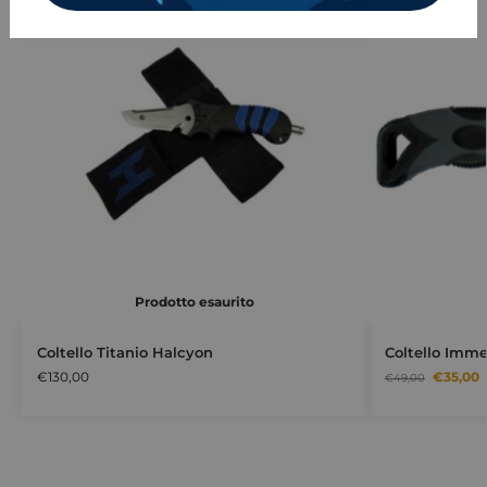
Prodotto esaurito
Coltello Titanio Halcyon
Coltello Imme
€
130,00
€
35,00
€
49,00