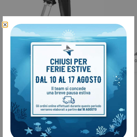
Mini Coltello FK10 TUSA
Cesoia XSScu
€
40,50
€
119,00
-
€
139,
€
45,00
Clienti come te, hanno acquistato
anche:
-29%