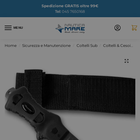
Spedizione GRATIS oltre 99€
Tel:
045 7650168
MENU
Home
Sicurezza e Manutenzione
Coltelli Sub
Coltelli & Cesoie
/
/
/