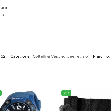
sioni
so
662
Categorie:
Coltelli & Cesoie
,
Idee regalo
Marchio:
%
-26%