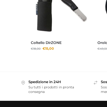
Coltello DirZONE
Orol
€
15,00
€
18,00
€
49,0
Spedizione in 24H
Sos
Su tutti i prodotti in pronta
Sos
consegna
me