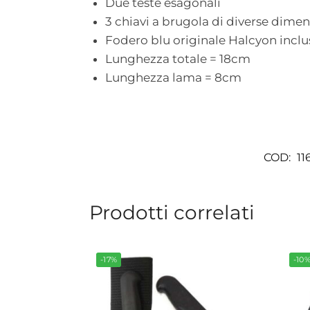
Due teste esagonali
3 chiavi a brugola di diverse dimen
Fodero blu originale Halcyon inclu
Lunghezza totale = 18cm
Lunghezza lama = 8cm
COD:
11
Prodotti correlati
-17%
-10