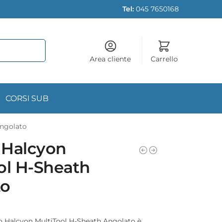
Tel:
045 7650168
Area cliente
Carrello
CORSI SUB
Angolato
o Halcyon
ol H-Sheath
to
uso Halcyon MultiTool H-Sheath Angolato è