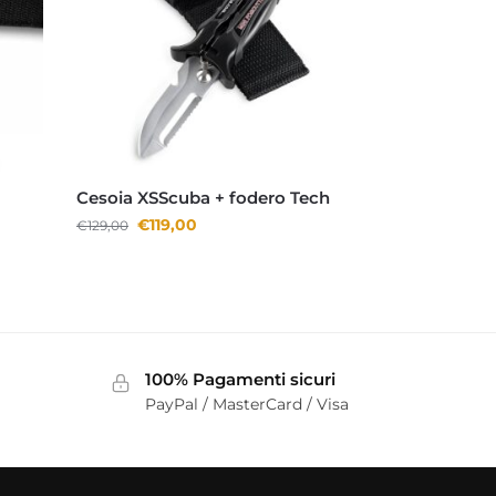
Cesoia XSScuba + fodero Tech
€
119,00
€
129,00
100% Pagamenti sicuri
PayPal / MasterCard / Visa