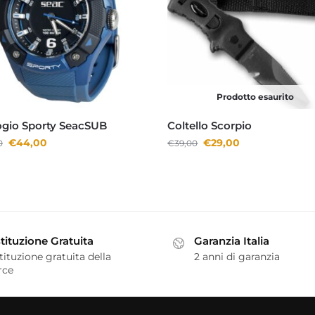
Prodotto esaurito
ogio Sporty SeacSUB
Coltello Scorpio
€
44,00
€
29,00
0
€
39,00
tituzione Gratuita
Garanzia Italia
tituzione gratuita della
2 anni di garanzia
rce