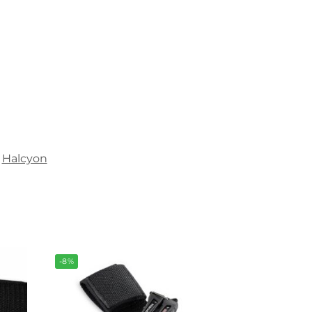
Halcyon
-8%