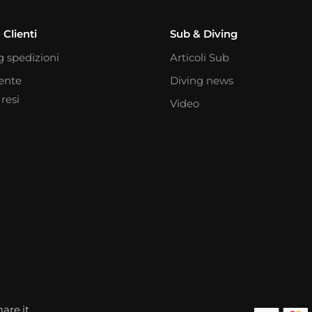
 Clienti
Sub & Diving
g spedizioni
Articoli Sub
iente
Diving news
resi
Video
are.it