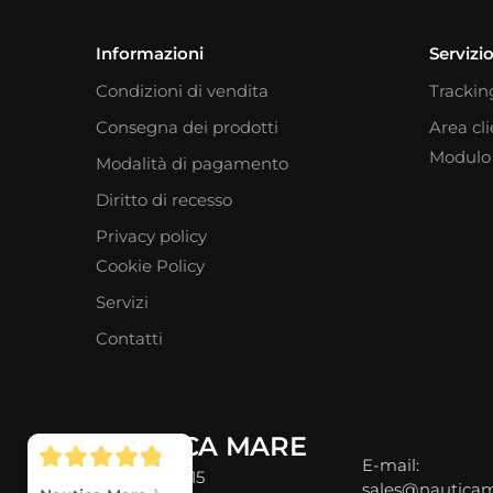
Informazioni
Servizio
Condizioni di vendita
Trackin
Consegna dei prodotti
Area cl
Modulo 
Modalità di pagamento
Diritto di recesso
Privacy policy
Cookie Policy
Servizi
Contatti
NAUTICA MARE
E-mail:
Via Verona, 15
sales@nauticam