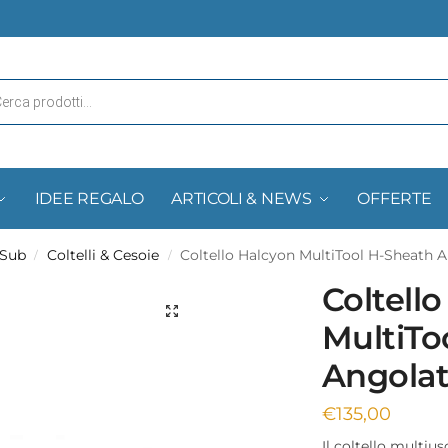
IDEE REGALO
ARTICOLI & NEWS
OFFERTE
 Sub
Coltelli & Cesoie
Coltello Halcyon MultiTool H-Sheath 
/
/
Coltell
MultiTo
Angola
€
135,00
Il coltello multi