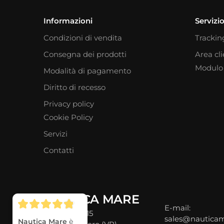
Informazioni
Servizio
Condizioni di vendita
Trackin
Consegna dei prodotti
Area cl
Modulo 
Modalità di pagamento
Diritto di recesso
Privacy policy
Cookie Policy
Servizi
Contatti
NAUTICA MARE
E-mail:
Via Verona, 15
sales@nauticam
Nautica Mare
è