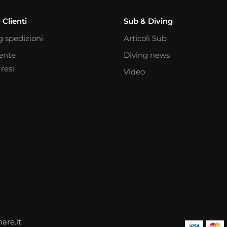
 Clienti
Sub & Diving
g spedizioni
Articoli Sub
iente
Diving news
resi
Video
are.it