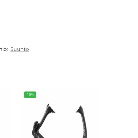
hio:
Suunto
-19%