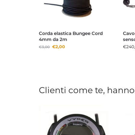
Corda elastica Bungee Cord
Cavo
4mm da 2m
senso
€
2,00
€
240
€
3,00
Clienti come te, hanno