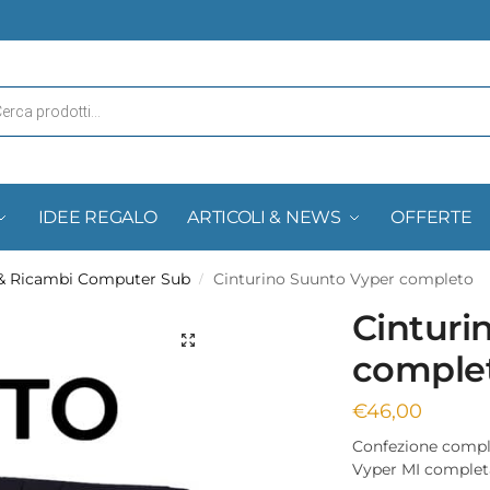
IDEE REGALO
ARTICOLI & NEWS
OFFERTE
 & Ricambi Computer Sub
Cinturino Suunto Vyper completo
/
Cinturi
comple
€
46,00
Confezione compl
Vyper MI completa