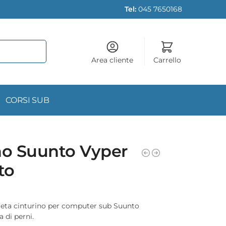
Tel:
045 7650168
Area cliente
Carrello
CORSI SUB
no Suunto Vyper
to
eta cinturino per computer sub Suunto
 di perni.