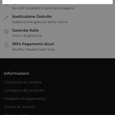
Spedizione in 24H
Su tutti i prodotti in pronta consegna
Sostituzione Gratuita
Sostituzione gratuita della merce
Garanzia Italia
2 anni di garanzia
100% Pagamenti sicuri
PayPal / MasterCard / Visa
Informazioni
Condizioni di vendita
Consegna dei prodotti
Modalità di pagamento
Diritto di recesso
Privacy policy