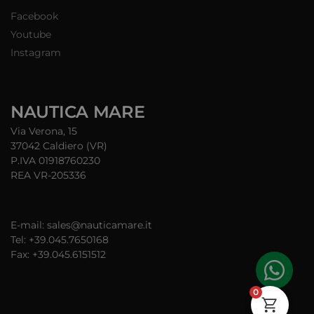
Facebook
Youtube
Instagram
NAUTICA MARE
Via Verona, 15
37042 Caldiero (VR)
P.IVA 01918760230
REA VR-205336
E-mail: sales@nauticamare.it
Tel: +39.045.7650168
Fax: +39.045.6151512
0