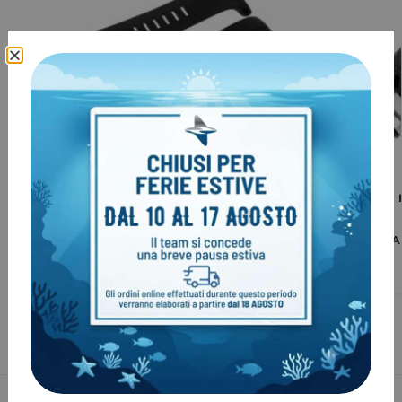
Prodotto esaurito
Cinturino Suunto D9 tx
Sonda per GA
€
68,00
€
269,00