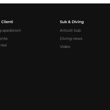
 Clienti
Sub & Diving
g spedizioni
Articoli Sub
iente
Diving news
resi
Video