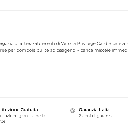
l negozio di attrezzature sub di Verona Privilege Card Ricaric
 Free per bombole pulite ad ossigeno Ricarica miscele immedi
tituzione Gratuita
Garanzia Italia
tituzione gratuita della
2 anni di garanzia
rce