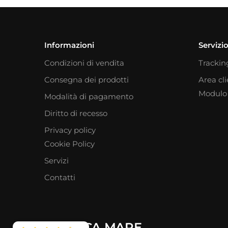
Informazioni
Servizio
Condizioni di vendita
Trackin
Consegna dei prodotti
Area cl
Modulo 
Modalità di pagamento
Diritto di recesso
Privacy policy
Cookie Policy
Servizi
Contatti
NAUTICA MARE