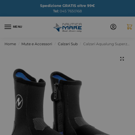
Spedizione GRATIS oltre 99€
Tel:
045 7650168
MENU
Home
Mute e Accessori
Calzari Sub
Calzari Aqualung Superzip 5mm
/
/
/