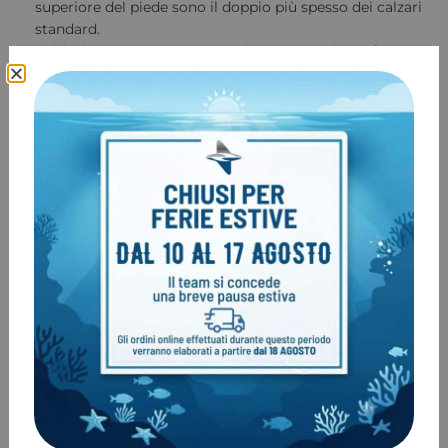
superiore del piede sono il doppio più spesso dei calzari
standard.
Caldo: la tomaia in neoprene da 5 mm per la perfetta
termicità in qualsiasi condizione
Comodo: il calzare Superzip utilizza solo alcune cuciture,
che sono posizionate lontano dalle parti più larghe dei
piedi per ridurre al minimo gli sfregamenti
Durevole: la chiusura con cerniera ad alta resistenza in
resina anti-corrosione. La rilegatura elastica nella parte
superiore resiste all’usura.
COD:
11193
Categoria:
Calzari Sub
Marchio:
Aqualung
Prodotti correlati
-5%