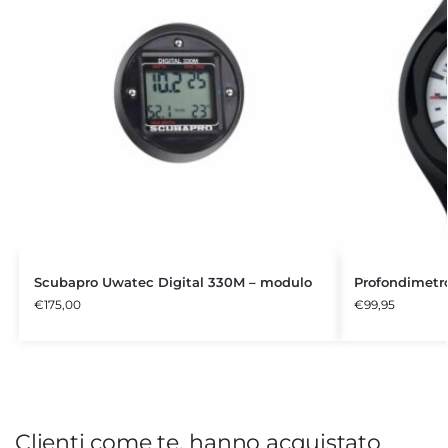
Scubapro Uwatec Digital 330M – modulo
Profondimetr
€
175,00
€
99,95
Clienti come te, hanno acquistato