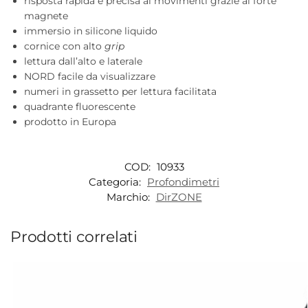
risposta rapida e precisa ai movimenti grazie al forte
magnete
immersio in silicone liquido
cornice con alto
grip
lettura dall’alto e laterale
NORD facile da visualizzare
numeri in grassetto per lettura facilitata
quadrante fluorescente
prodotto in Europa
COD:
10933
Categoria:
Profondimetri
Marchio:
DirZONE
Prodotti correlati