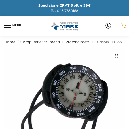
Spedizione GRATIS oltre 99€
Tel:
045 7650168
MENU
Home
Computer e Strumenti
Profondimetri
Bussola TEC con elastici bungee (Nero)
/
/
/