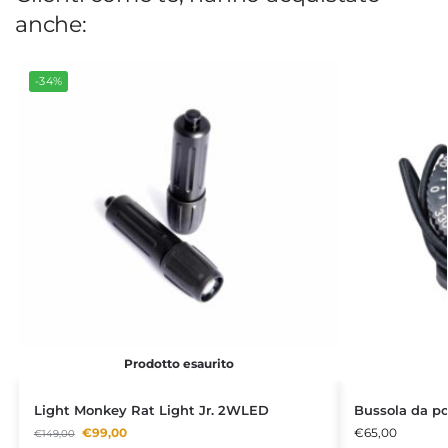
anche:
-34%
Prodotto esaurito
Light Monkey Rat Light Jr. 2WLED
Bussola da po
€
99,00
€
65,00
€
149,00