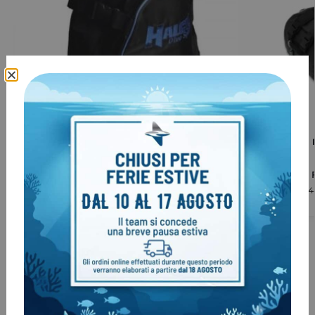
Prodotto esaurito
Zaino Halcyon Imbottito Back Pack
Borsa Manta 
€
59,00
€
118,00
-
€
171,
€
69,00
Clienti come te, hanno acquistato
anche: