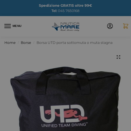
Spedizione GRATIS oltre 99€
Tel:
045 7650168
MENU
Home
Borse
Borsa UTD porta sottomuta o muta stagna
/
/