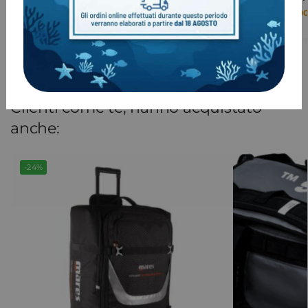
€
104,00
€
109,0
€
115,00
Clienti come te, hanno acquistato
anche:
-24%