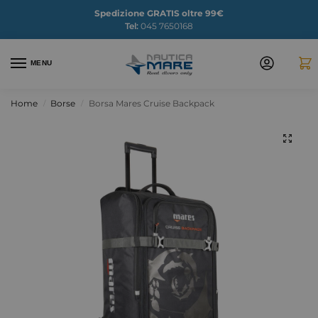
Spedizione GRATIS oltre 99€
Tel:
045 7650168
MENU
Home
Borse
Borsa Mares Cruise Backpack
/
/