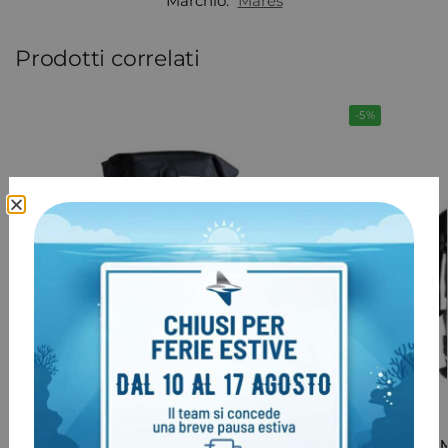
Marchio:
Mares
Prodotti correlati
-5%
Prodotto esaurito
Zaino SANTI STAY DRY BACK PACK
Borsa Mares 