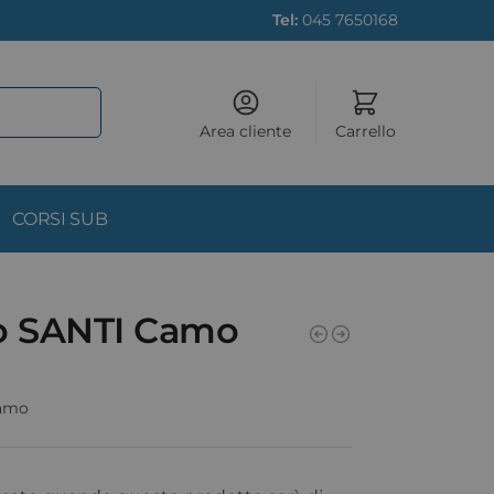
Tel:
045 7650168
Area cliente
Carrello
CORSI SUB
o SANTI Camo
Camo