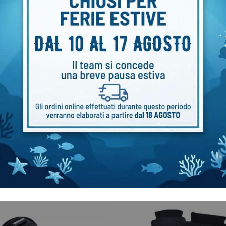
tto SANTI in Thinsulate
Tazza Halcyon
€
24,00
0
€
16,00
€
19,00
 acquistato anche: