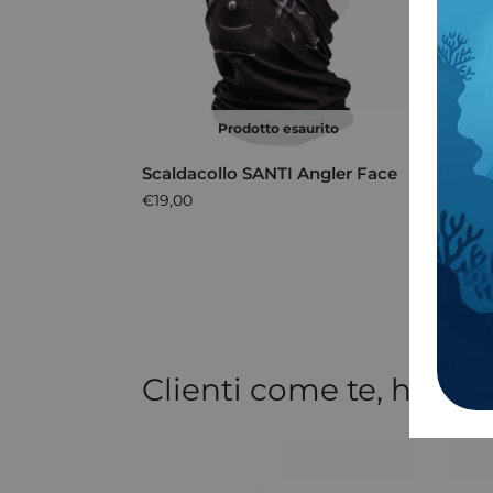
Prodotto esaurito
Scaldacollo SANTI Angler Face
Berre
€
19,00
€
26,0
Clienti come te, hanno