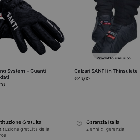
Prodotto esaurito
ing System – Guanti
Calzari SANTI in Thinsulate
ldati
€
43,00
,00
tituzione Gratuita
Garanzia Italia
tituzione gratuita della
2 anni di garanzia
rce