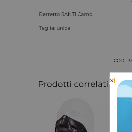
Berretto SANTI Camo
Taglia: unica
COD:
3
Prodotti correlati
-8%