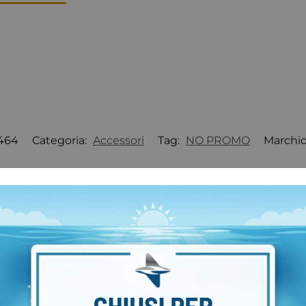
464
Categoria:
Accessori
Tag:
NO PROMO
Marchi
-16%