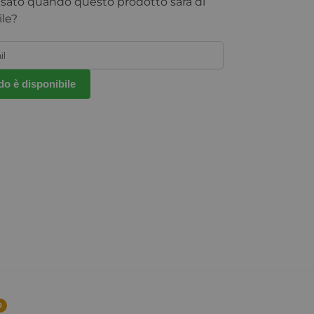
isato quando questo prodotto sarà di
le?
o è disponibile
0