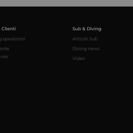
 Clienti
Sub & Diving
g spedizioni
Articoli Sub
iente
Diving news
resi
Video