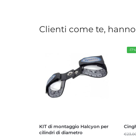
Clienti come te, hanno
-17
KIT di montaggio Halcyon per
Cing
cilindri di diametro
€
23,0