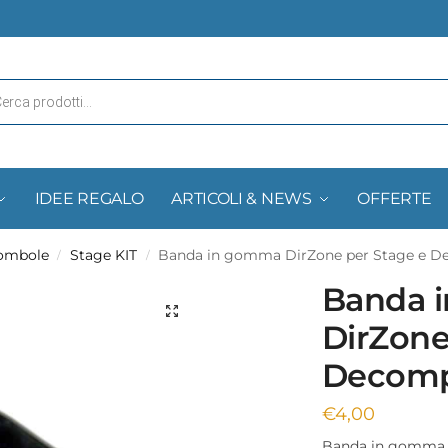
IDEE REGALO
ARTICOLI & NEWS
OFFERTE
Bombole
Stage KIT
Banda in gomma DirZone per Stage e D
/
/
Banda 
DirZone
Decomp
€
4,00
Banda in gomma DI