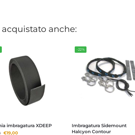
 acquistato anche:
%
-22%
hia imbragatura XDEEP
Imbragatura Sidemount
Halcyon Contour
€
19,00
0