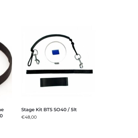
ne
Stage Kit BTS SO40 / 5lt
40
€
48,00