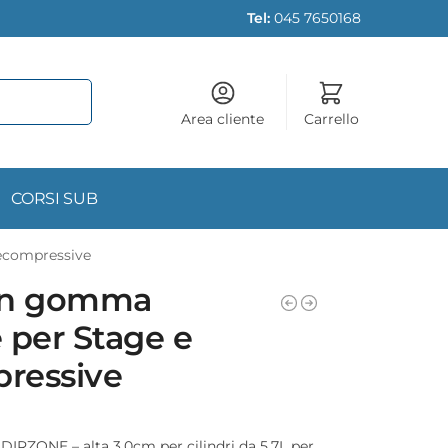
Tel:
045 7650168
Area cliente
Carrello
CORSI SUB
ecompressive
in gomma
 per Stage e
ressive
RZONE – alta 3,0cm per cilindri da 5,7L per