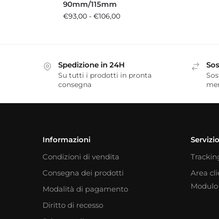
90mm/115mm
€
93,00
-
€
106,00
Spedizione in 24H
Sos
Su tutti i prodotti in pronta
Sos
consegna
me
Informazioni
Servizio
Condizioni di vendita
Trackin
Consegna dei prodotti
Area cl
Modulo 
Modalità di pagamento
Diritto di recesso