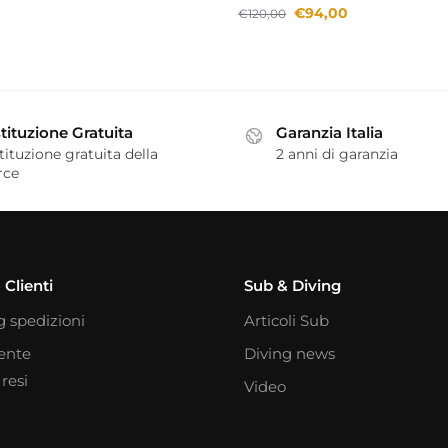
€
94,00
€
120,00
tituzione Gratuita
Garanzia Italia
tituzione gratuita della
2 anni di garanzia
rce
 Clienti
Sub & Diving
g spedizioni
Articoli Sub
iente
Diving news
resi
Video