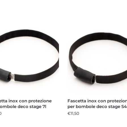
tta inox con protezione
Fascetta inox con protezio
bombole deco stage 7l
per bombole deco stage S
0
€
11,50