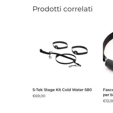
Prodotti correlati
S-Tek Stage Kit Cold Water S80
Fasce
per 
€
69,00
€
12,0