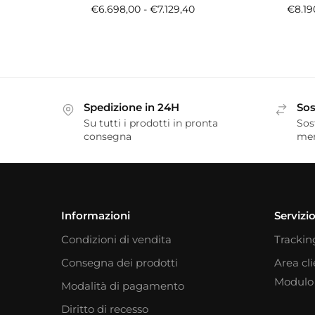
€
6.698,00
-
€
7.129,40
€
8.19
Spedizione in 24H
Sos
Su tutti i prodotti in pronta
Sos
consegna
me
Informazioni
Servizio
Condizioni di vendita
Trackin
Consegna dei prodotti
Area cl
Modulo 
Modalità di pagamento
Diritto di recesso