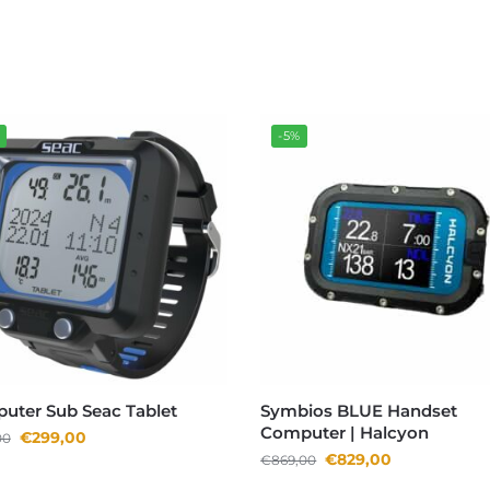
%
-5%
uter Sub Seac Tablet
Symbios BLUE Handset
Computer | Halcyon
€
299,00
00
€
829,00
€
869,00