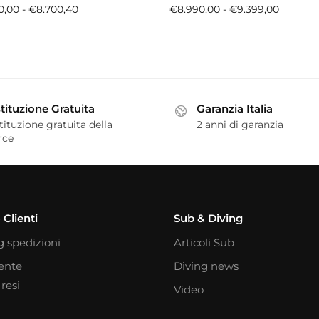
0,00
-
€
8.700,40
€
8.990,00
-
€
9.399,00
tituzione Gratuita
Garanzia Italia
tituzione gratuita della
2 anni di garanzia
rce
 Clienti
Sub & Diving
g spedizioni
Articoli Sub
iente
Diving news
resi
Video