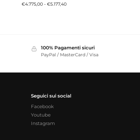
€
4.775,00
-
€
5.177,40
100% Pagamenti sicuri
PayPal / MasterCard / Visa
Seguici sui social
Facebook
Youtube
Instagram