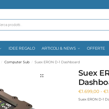
IDEE REGALO
ARTICOLI & NEWS
OFFERTE
Computer Sub
Suex ERON D-1 Dashboard
/
/
Suex E
Dashbo
€
1.699,00
-
€
Suex ERON D-1 D