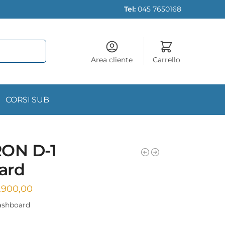
Tel:
045 7650168
Area cliente
Carrello
CORSI SUB
RON D-1
ard
1.900,00
ashboard