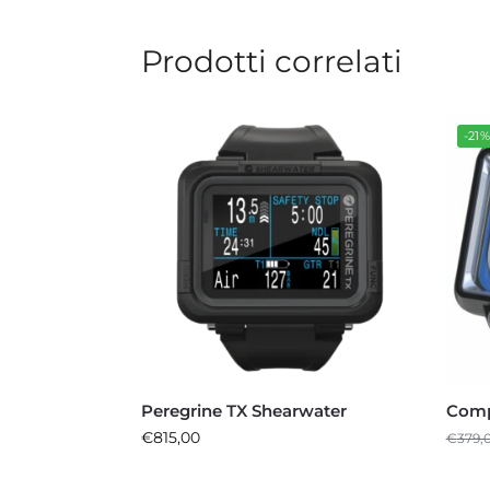
Prodotti correlati
-21
Peregrine TX Shearwater
Comp
€
815,00
€
379,