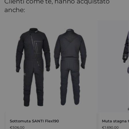
Clienti come te, hanno acquistato
anche:
Sottomuta SANTI Flex190
Muta stagna 
€
506,00
€
1.690,00