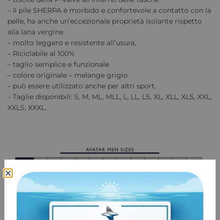
– Il pile SHERPA è morbido e confortevole a contatto con la
pelle, ha anche un’eccezionale proprietà isolante rispetto
alla lana vergine
– molto leggero e resistente all’usura,
– Riciclabile al 100%
– taglio semplice e funzionale
– colore originale – melange grigio
– può essere utilizzato anche per altri sport.
– Taglie disponibili: S, M, ML, MLL, L, LL, LS, XL, XLL, XLS, XXL,
XXLS, XXXL.