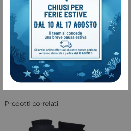
COD:
6059
Categoria:
Sottomuta
Tag:
NO PROMO
Marchio:
Avatar
Prodotti correlati