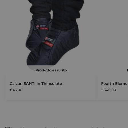
Prodotto esaurito
Calzari SANTI in Thinsulate
Fourth Elemen
€
43,00
€
340,00