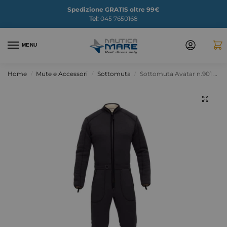
Spedizione GRATIS oltre 99€
Tel:
045 7650168
MENU
Home
Mute e Accessori
Sottomuta
Sottomuta Avatar n.901 – MAN
/
/
/