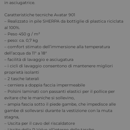
in asciugatrice.
Caratteristiche tecniche Avatar 901
– Realizzato in pile SHERPA da bottiglie di plastica riciclata
al 100%.
– Peso 450 g / m²
– peso: ca. 0,7 kg
– comfort stimato dell’immersione alla temperatura
dell’acqua da 11° a 18°
– facilità di lavaggio e asciugatura
– i cicli di lavaggio consentono di mantenere migliori
proprietà isolanti
– 2 tasche laterali
– cerniera a doppia faccia impermeabile
– Polsini laminati con passanti elastici per il pollice per
evitare che le maniche si sollevino,
– ampia fascia sotto il piede gambe, che impedisce alle
gambe di sollevarsi durante la vestizione con la muta
stagna,
– Uscita per il cavo del riscaldatore
– Uscite della P-Valve all’interno delle tasche