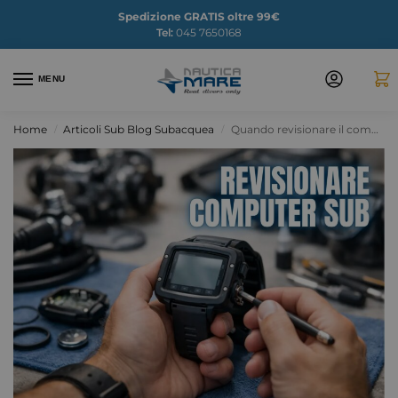
Spedizione GRATIS oltre 99€
Tel:
045 7650168
MENU
Home
Articoli Sub Blog Subacquea
Quando revisionare il computer subacqueo
/
/