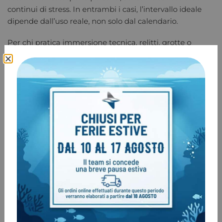
continui di stress. In entrambi i casi, l’intervallo ideale
dipende dall’uso reale, non solo dal calendario.
Per chi pratica immersione tecnica, relitti, grotte o
utilizza più miscele, il margine di tolleranza deve essere
più stretto. Quando il computer è parte centrale del
profilo operativo, rimandare un controllo per risparmiare
tempo o denaro è spesso una falsa economia.
Cosa incide di più sulla durata del
computer
La qualità costruttiva conta, ma non basta. Molto
dipende da come viene sciacquato, asciugato e
stoccato. Il sale che resta intorno ai pulsanti, le
immersioni ripetute senza un risciacquo corretto,
l’esposizione al sole in auto o in gommone e la
conservazione con batteria scarica sono abitudini che