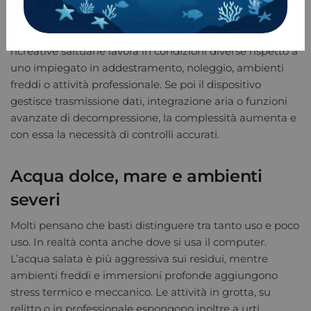
accorciano la vita dello strumento.
Anche l’uso fa differenza. Un computer per immersioni
ricreative saltuarie lavora in condizioni diverse rispetto a
uno impiegato in addestramento, noleggio, ambienti
freddi o attività professionale. Se poi il dispositivo
gestisce trasmissione dati, integrazione aria o funzioni
avanzate di decompressione, la complessità aumenta e
con essa la necessità di controlli accurati.
Acqua dolce, mare e ambienti
severi
Molti pensano che basti distinguere tra tanto uso e poco
uso. In realtà conta anche dove si usa il computer.
L’acqua salata è più aggressiva sui residui, mentre
ambienti freddi e immersioni profonde aggiungono
stress termico e meccanico. Le attività in grotta, su
relitto o in professionale espongono inoltre a urti,