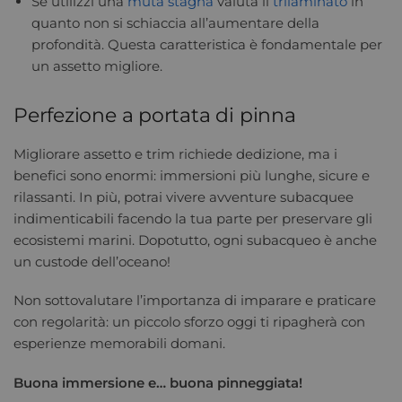
Se utilizzi una
muta stagna
valuta il
trilaminato
in
quanto non si schiaccia all’aumentare della
profondità. Questa caratteristica è fondamentale per
un assetto migliore.
Perfezione a portata di pinna
Migliorare assetto e trim richiede dedizione, ma i
benefici sono enormi: immersioni più lunghe, sicure e
rilassanti. In più, potrai vivere avventure subacquee
indimenticabili facendo la tua parte per preservare gli
ecosistemi marini. Dopotutto, ogni subacqueo è anche
un custode dell’oceano!
Non sottovalutare l’importanza di imparare e praticare
con regolarità: un piccolo sforzo oggi ti ripagherà con
esperienze memorabili domani.
Buona immersione e… buona pinneggiata!