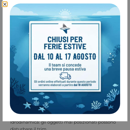
Ad esempio, la
pinneggiata a rana
è tra le più
efficienti e riduce al minimo il disturbo
ambientale
Allenati anche con la
pinneggiata all’indietro e la
rotazione
questo ti aiuterà ad aumentare la tua
precisione
Simula situazioni di emergenza mantenendo un
buon assetto e trim per testare la tua reazione e il
controllo
Esegui delle risalite in acqua libera senza cima di
riferimento ed inizia ad aumentare la tua percezione
sull’assetto e postura
3. Configurazione dell’attrezzatura
Controlla che l’attrezzatura sia bilanciata e
idrodinamica: gli oggetti mal posizionati possono
disturbare il trim