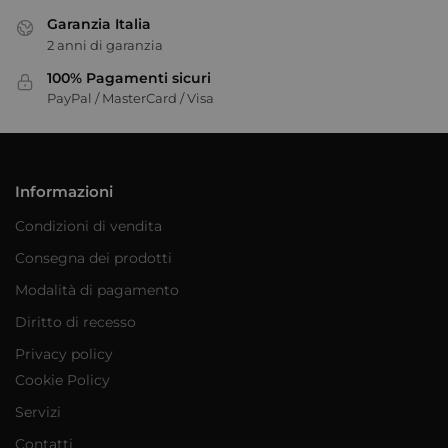
Garanzia Italia
2 anni di garanzia
100% Pagamenti sicuri
PayPal / MasterCard / Visa
Informazioni
Condizioni di vendita
Consegna dei prodotti
Modalità di pagamento
Diritto di recesso
Privacy policy
Cookie Policy
Servizi
Contatti