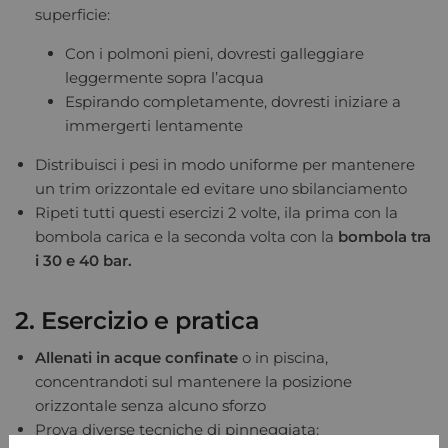
superficie:
Con i polmoni pieni, dovresti galleggiare
leggermente sopra l’acqua
Espirando completamente, dovresti iniziare a
immergerti lentamente
Distribuisci i pesi in modo uniforme per mantenere
un trim orizzontale ed evitare uno sbilanciamento
Ripeti tutti questi esercizi 2 volte, ila prima con la
bombola carica e la seconda volta con la
bombola tra
i 30 e 40 bar.
2. Esercizio e pratica
Allenati in acque confinate
o in piscina,
concentrandoti sul mantenere la posizione
orizzontale senza alcuno sforzo
Prova diverse tecniche di pinneggiata: