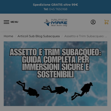
Spedizione GRATIS oltre 99€
Tel:
045 7650168
MENU
Home
Articoli Sub Blog Subacquea
Assetto e Trim Subacqueo: Guida Completa per Migliorare le Immersioni
/
/