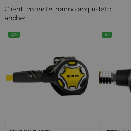
Clienti come te, hanno acquistato
anche:
-22%
-8%
Octopus Dual Mares
Octopus XS C