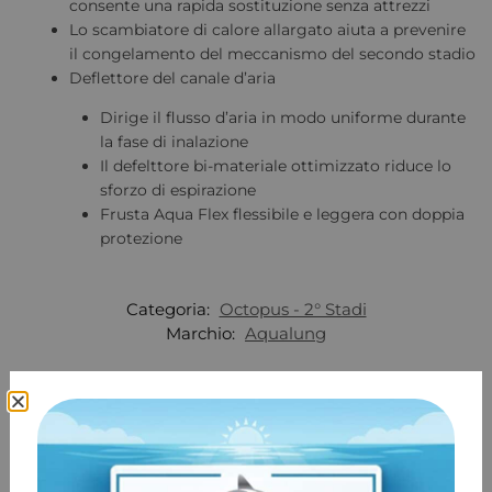
consente una rapida sostituzione senza attrezzi
Lo scambiatore di calore allargato aiuta a prevenire
il congelamento del meccanismo del secondo stadio
Deflettore del canale d’aria
Dirige il flusso d’aria in modo uniforme durante
la fase di inalazione
Il defelttore bi-materiale ottimizzato riduce lo
sforzo di espirazione
Frusta Aqua Flex flessibile e leggera con doppia
protezione
Categoria:
Octopus - 2° Stadi
Marchio:
Aqualung
Prodotti correlati
-17%