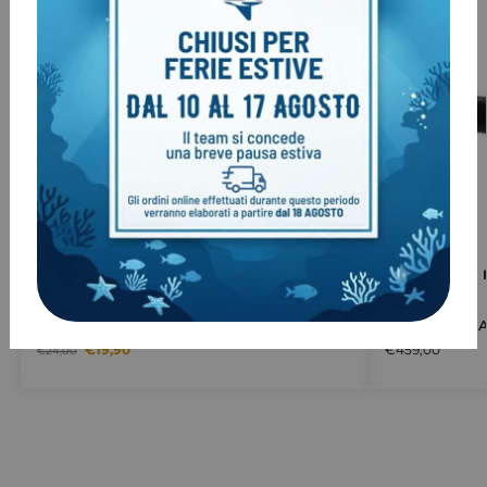
Boccaglio Termoformabile Modellabile
Octopus Ti2 
€
19,90
€
459,00
€
24,00