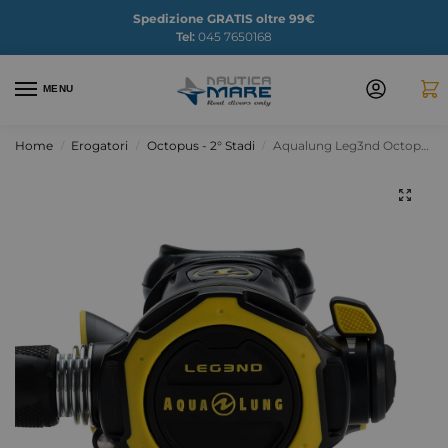
Spedizione GRATIS oltre 99€
Tel:
045 7650168
MENU
Home
Erogatori
Octopus - 2° Stadi
Aqualung Leg3nd Octopus
/
/
/